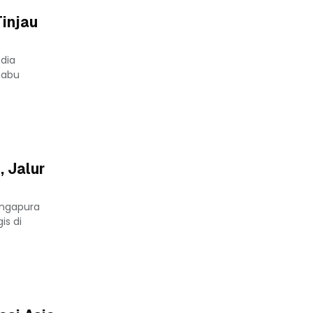
injau
dia
Rabu
, Jalur
ingapura
is di