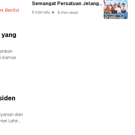
Semangat Persatuan Jelang
HUT ke-81 Kemerdekaan RI
ex Berita
5 hari lalu
6 min read
 yang
lankan
ri Kamar
siden
layanan dan
i Lahir...