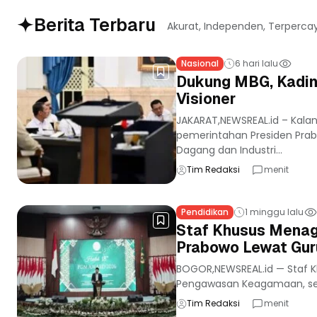
Berita Terbaru
Akurat, Independen, Terperca
Nasional
6 hari lalu
Dukung MBG, Kadin
Visioner
JAKARAT,NEWSREAL.id – Kala
pemerintahan Presiden Prab
Dagang dan Industri...
Tim Redaksi
menit
Pendidikan
1 minggu lalu
Staf Khusus Menag
Prabowo Lewat Gu
BOGOR,NEWSREAL.id — Staf K
Pengawasan Keagamaan, serta
Tim Redaksi
menit