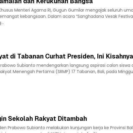
amaian dan Kerukunan Bangsa
 Khusus Menteri Agama RI, Gugun Gumilar mengajak seluruh um
semangat kebangsaan. Dalam acara “Sanghadana Vesak Festiva
..
at di Tabanan Curhat Presiden, Ini Kisahny
 Prabowo Subianto mendengarkan langsung aspirasi calon siswa
akyat Menengah Pertama (SRMP) 17 Tabanan, Bali, pada Minggu,.
ngin Sekolah Rakyat Ditambah
den Prabowo Subianto melakukan kunjungan kerja ke Provinsi Bal