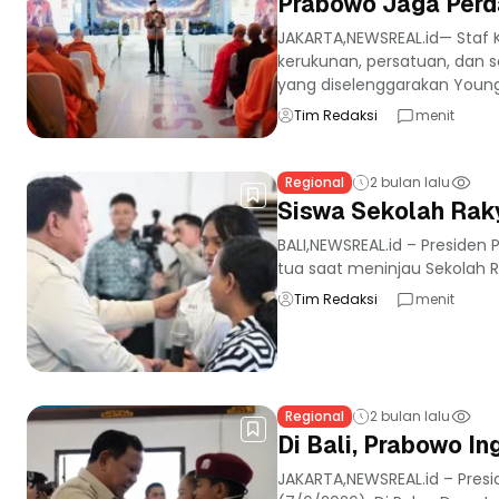
Prabowo Jaga Perd
JAKARTA,NEWSREAL.id— Staf
kerukunan, persatuan, dan 
yang diselenggarakan Young.
Tim Redaksi
menit
Regional
2 bulan lalu
Siswa Sekolah Raky
BALI,NEWSREAL.id – Presiden
tua saat meninjau Sekolah R
Tim Redaksi
menit
Regional
2 bulan lalu
Di Bali, Prabowo I
JAKARTA,NEWSREAL.id – Presi