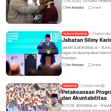
(7/6/2026). Di Pulau Dewata i
Tim Redaksi
menit
Hukum Kriminal
2 bulan lalu
Jabatan Silmy Kari
JAKARTA,NEWSREAL.id – Buntu
tegas ini disampaikan Mente
Presiden...
Tim Redaksi
menit
Nasional
2 bulan lalu
Pelaksanaan Progra
dan Akuntabilitas
BOGOR, NEWSREAL.id – Pres
dan keberhasilan Program M