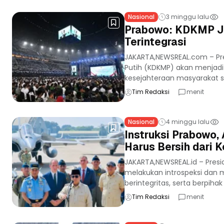
Nasional
3 minggu lalu
Prabowo: KDKMP Ja
Terintegrasi
JAKARTA,NEWSREAL.com – Pr
Putih (KDKMP) akan menjadi
kesejahteraan masyarakat s
Tim Redaksi
menit
Nasional
4 minggu lalu
Instruksi Prabowo,
Harus Bersih dari K
JAKARTA,NEWSREAL.id – Pres
melakukan introspeksi dan 
berintegritas, serta berpiha
Tim Redaksi
menit