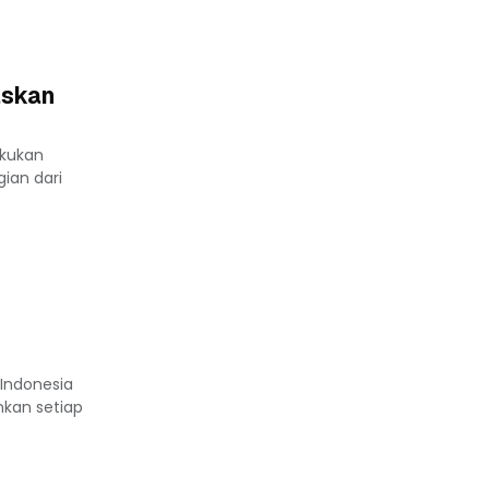
askan
akukan
ian dari
Indonesia
nkan setiap