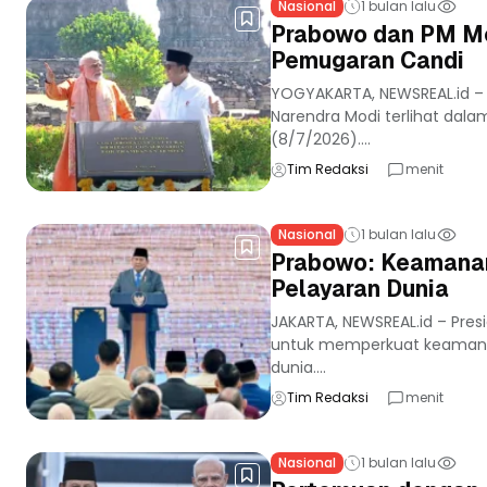
Nasional
1 bulan lalu
Prabowo dan PM Mo
Pemugaran Candi
YOGYAKARTA, NEWSREAL.id – 
Narendra Modi terlihat dal
(8/7/2026)....
Tim Redaksi
menit
Nasional
1 bulan lalu
Prabowo: Keamanan 
Pelayaran Dunia
JAKARTA, NEWSREAL.id – Pre
untuk memperkuat keamanan S
dunia....
Tim Redaksi
menit
Nasional
1 bulan lalu