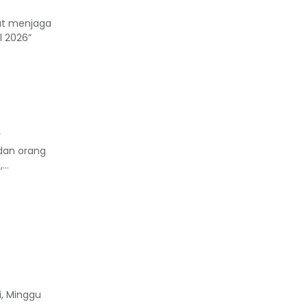
at menjaga
l 2026”
a
 dan orang
..
i, Minggu