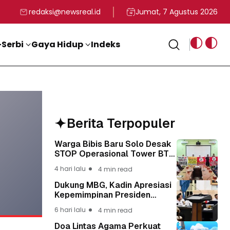
rga
T ke-81 Kemerdekaan RI
BG, Kadin Apresiasi Kepemimpinan Presiden Prabowo yang Visi
Staf Khusus Menag RI 
redaksi@newsreal.id
Jumat, 7 Agustus 2026
Serbi
Gaya Hidup
Indeks
Berita Terpopuler
Warga Bibis Baru Solo Desak
STOP Operasional Tower BTS,
Diwa : Nyawa dan
4 hari lalu
4 min read
Keselamatan Warga Lebih
Berharga
Dukung MBG, Kadin Apresiasi
Kepemimpinan Presiden
Prabowo yang Visioner
6 hari lalu
4 min read
Doa Lintas Agama Perkuat