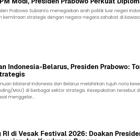
PM Modi, Presiden Prabowo Perkuat Diplom
iden Prabowo Subianto menegaskan arah politik luar negeri Indo
 kemitraan strategis dengan negara-negara sahabat di kawasan 
n Indonesia-Belarus, Presiden Prabowo: T
trategis
muan bilateral Indonesia dan Belarus melahirkan tujuh nota k
ing/MoU) di berbagai sektor strategis. Kesepakatan tersebut
sai menggelar...
RI di Vesak Festival 2026: Doakan Preside