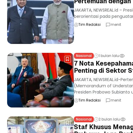
Pertemuan dengan 
JAKARTA, NEWSREAL.id – Pres
berorientasi pada penguatan
Tim Redaksi
menit
Nasional
1 bulan lalu
7 Nota Kesepahama
Penting di Sektor S
JAKARTA, NEWSREAL.id-Perte
(Memorandum of Understand
Presiden Prabowo Subianto u
Tim Redaksi
menit
Nasional
2 bulan lalu
Staf Khusus Menag 