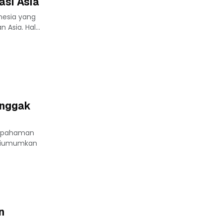
asi Asia
nesia yang
Asia. Hal...
onggak
esepahaman
 diumumkan
n