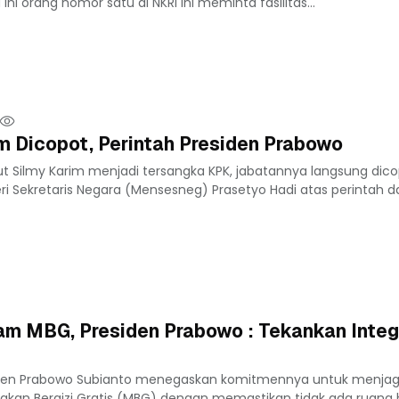
ni orang nomor satu di NKRI ini meminta fasilitas...
m Dicopot, Perintah Presiden Prabowo
t Silmy Karim menjadi tersangka KPK, jabatannya langsung dico
ri Sekretaris Negara (Mensesneg) Prasetyo Hadi atas perintah da
m MBG, Presiden Prabowo : Tekankan Integ
iden Prabowo Subianto menegaskan komitmennya untuk menjaga
akan Bergizi Gratis (MBG) dengan memastikan tidak ada ruang 