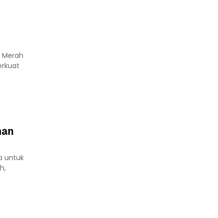
n Merah
erkuat
han
a untuk
h,