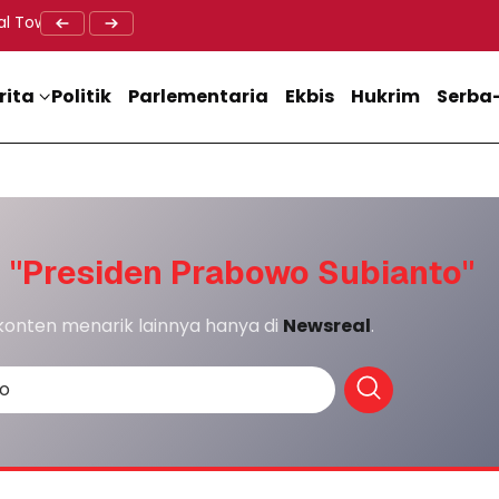
al Tower BTS, Diwa : Nyawa dan Keselamatan Warga Lebih Berha
Doa Lintas Agama Perkuat Semangat Persatuan Jelang HU
Dukung M
rita
Politik
Parlementaria
Ekbis
Hukrim
Serba-
:
"Presiden Prabowo Subianto"
 konten menarik lainnya hanya di
Newsreal
.