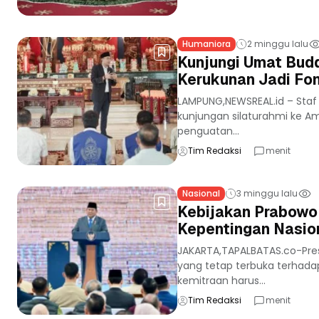
Humaniora
2 minggu lalu
Kunjungi Umat Bud
Kerukunan Jadi Fon
LAMPUNG,NEWSREAL.id – Staf
kunjungan silaturahmi ke A
penguatan...
Tim Redaksi
menit
Nasional
3 minggu lalu
Kebijakan Prabowo:
Kepentingan Nasion
JAKARTA,TAPALBATAS.co-Pres
yang tetap terbuka terhada
kemitraan harus...
Tim Redaksi
menit