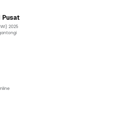
I Pusat
PWI) 2025
gantongi
nline