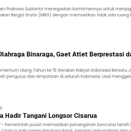
iden Prabowo Subianto menegaskan komitmennya untuk menjaga
akan Bergizi Gratis (MBG) dengan memastikan tidak ada ruang 
lahraga Binaraga, Gaet Atlet Berprestasi d
mentum Ulang Tahun ke 15 Gerakan Rakyat Indonesia Bersatu J
eh pengurus dan simpatisan di seluruh Indonesia. Usai menggelar
 Hadir Tangani Longsor Cisarua
T- Pemerintah pusat memastikan penanganan bencana tanah l
Cisarua, Kabupaten Bandung Barat, berjalan terkoordinasi dan