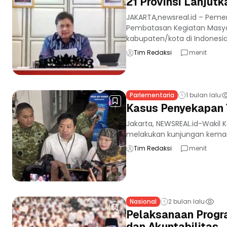
21 Provinsi Lanjut
JAKARTA,newsreal.id – Pem
Pembatasan Kegiatan Masyar
kabupaten/kota di Indonesia.
Tim Redaksi
menit
Parlementaria
1 bulan lalu
Kasus Penyekapan 
Jakarta, NEWSREAL.id-Wakil 
melakukan kunjungan kemanu
Tim Redaksi
menit
Nasional
2 bulan lalu
Pelaksanaan Progra
dan Akuntabilitas