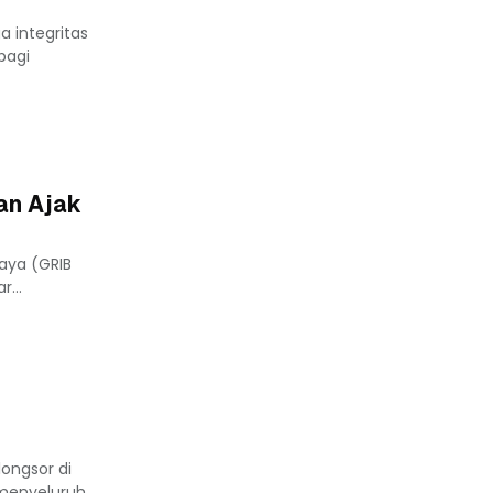
 integritas
bagi
an Ajak
aya (GRIB
...
ongsor di
 menyeluruh.