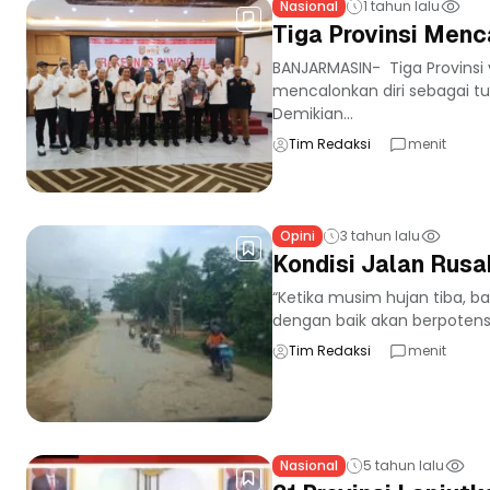
Nasional
1 tahun lalu
Tiga Provinsi Menc
BANJARMASIN- Tiga Provinsi
mencalonkan diri sebagai t
Demikian...
Tim Redaksi
menit
Opini
3 tahun lalu
Kondisi Jalan Rus
“Ketika musim hujan tiba, ban
dengan baik akan berpotensi
Tim Redaksi
menit
Nasional
5 tahun lalu