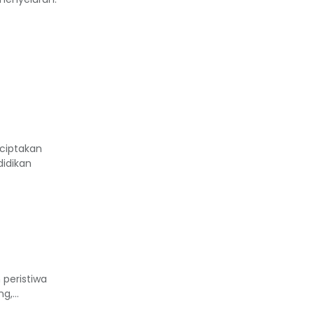
nciptakan
didikan
 peristiwa
,...