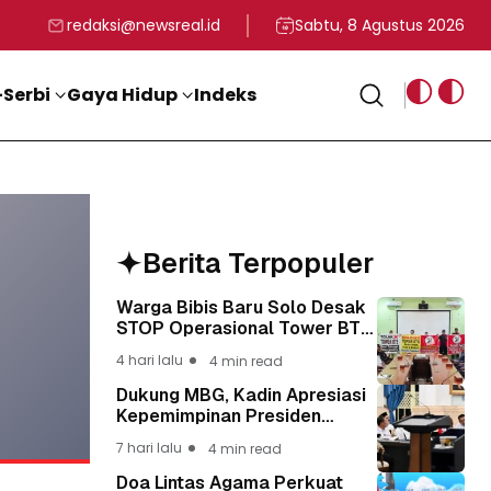
rga
T ke-81 Kemerdekaan RI
BG, Kadin Apresiasi Kepemimpinan Presiden Prabowo yang Visi
Staf Khusus Menag RI 
redaksi@newsreal.id
Sabtu, 8 Agustus 2026
Serbi
Gaya Hidup
Indeks
Berita Terpopuler
Warga Bibis Baru Solo Desak
STOP Operasional Tower BTS,
Diwa : Nyawa dan
4 hari lalu
4 min read
Keselamatan Warga Lebih
Berharga
Dukung MBG, Kadin Apresiasi
Kepemimpinan Presiden
Prabowo yang Visioner
7 hari lalu
4 min read
Doa Lintas Agama Perkuat