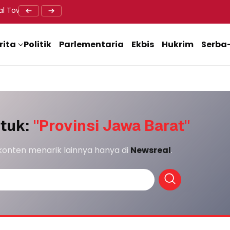
al Tower BTS, Diwa : Nyawa dan Keselamatan Warga Lebih Berha
Doa Lintas Agama Perkuat Semangat Persatuan Jelang HU
Dukung M
rita
Politik
Parlementaria
Ekbis
Hukrim
Serba-
ntuk:
"Provinsi Jawa Barat"
 konten menarik lainnya hanya di
Newsreal
.