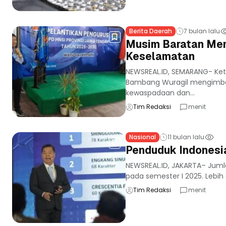
Berita Daerah
7 bulan lalu
Musim Baratan Mem
Keselamatan
NEWSREAL.ID, SEMARANG- Ke
Bambang Wuragil mengimbau
kewaspadaan dan...
Tim Redaksi
menit
Nasional
11 bulan lalu
Penduduk Indonesia
NEWSREAL.ID, JAKARTA– Juml
pada semester I 2025. Lebih 
Tim Redaksi
menit