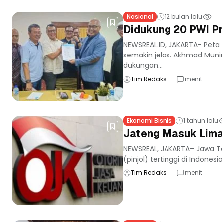
Nasional
12 bulan lalu
Didukung 20 PWI P
NEWSREAL.ID, JAKARTA- Peta
semakin jelas. Akhmad Muni
dukungan...
Tim Redaksi
menit
Ekonomi Bisnis
1 tahun lalu
Jateng Masuk Lima 
NEWSREAL, JAKARTA– Jawa Te
(pinjol) tertinggi di Indones
Tim Redaksi
menit