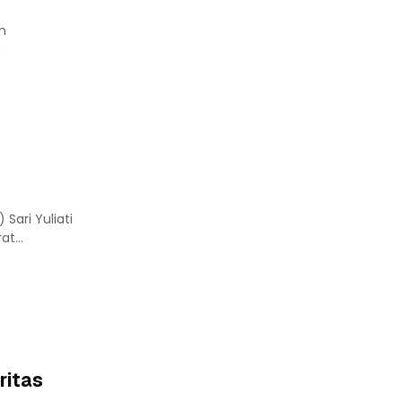
n
h
Sari Yuliati
t...
ritas