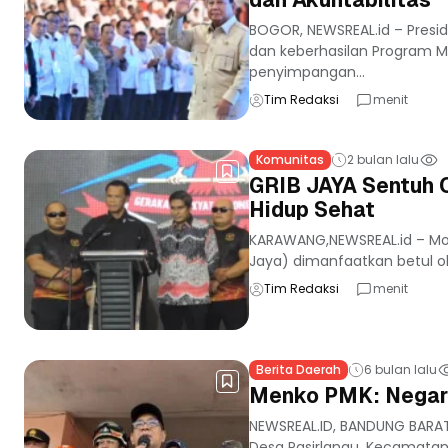
BOGOR, NEWSREAL.id – Pres
dan keberhasilan Program M
penyimpangan...
Tim Redaksi
menit
Komunitas
2 bulan lalu
GRIB JAYA Sentuh O
Hidup Sehat
KARAWANG,NEWSREAL.id – Mo
Jaya) dimanfaatkan betul ol
Tim Redaksi
menit
Berita Daerah
6 bulan lalu
Menko PMK: Negara
NEWSREAL.ID, BANDUNG BARA
Desa Pasirlangu, Kecamatan 