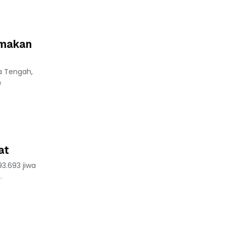
amakan
a Tengah,
n
at
3.693 jiwa
.