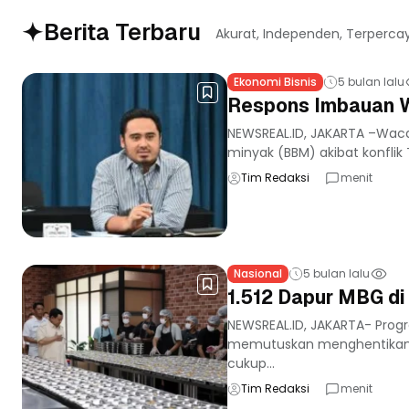
Berita Terbaru
Akurat, Independen, Terperca
Ekonomi Bisnis
5 bulan lalu
Respons Imbauan WF
NEWSREAL.ID, JAKARTA –Wac
minyak (BBM) akibat konflik
Tim Redaksi
menit
Nasional
5 bulan lalu
1.512 Dapur MBG d
NEWSREAL.ID, JAKARTA- Progra
memutuskan menghentikan se
cukup...
Tim Redaksi
menit