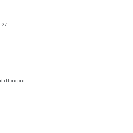
027.
ak ditangani