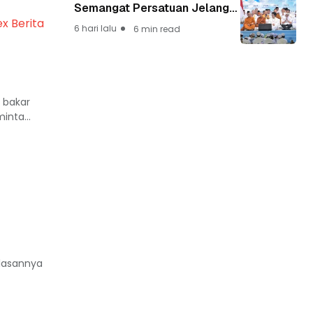
Semangat Persatuan Jelang
HUT ke-81 Kemerdekaan RI
ex Berita
6 hari lalu
6 min read
 bakar
inta...
Alasannya