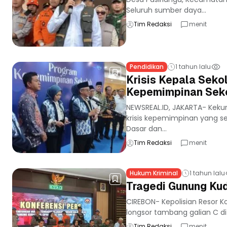
Seluruh sumber daya...
Tim Redaksi
menit
Pendidikan
1 tahun lalu
Krisis Kepala Sek
Kepemimpinan Sek
NEWSREAL.ID, JAKARTA- Keku
krisis kepemimpinan yang se
Dasar dan...
Tim Redaksi
menit
Hukum Kriminal
1 tahun lalu
Tragedi Gunung Kud
CIREBON- Kepolisian Resor K
longsor tambang galian C d
Tim Redaksi
menit