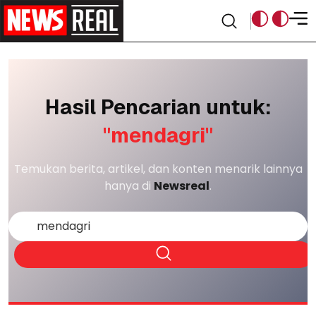
Hasil Pencarian untuk:
"mendagri"
Temukan berita, artikel, dan konten menarik lainnya
hanya di
Newsreal
.