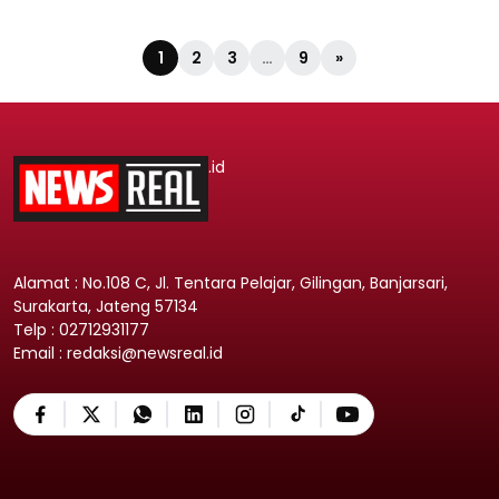
1
2
3
…
9
»
.id
Alamat : No.108 C, Jl. Tentara Pelajar, Gilingan, Banjarsari,
Surakarta, Jateng 57134
Telp : 02712931177
Email : redaksi@newsreal.id