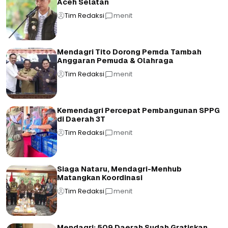
Aceh Selatan
Tim Redaksi
menit
Mendagri Tito Dorong Pemda Tambah
Anggaran Pemuda & Olahraga
Tim Redaksi
menit
Kemendagri Percepat Pembangunan SPPG
di Daerah 3T
Tim Redaksi
menit
Siaga Nataru, Mendagri-Menhub
Matangkan Koordinasi
Tim Redaksi
menit
Mendagri: 509 Daerah Sudah Gratiskan