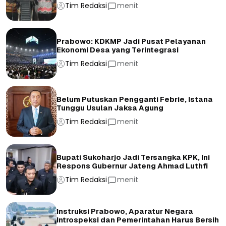
Tim Redaksi
menit
Prabowo: KDKMP Jadi Pusat Pelayanan
Ekonomi Desa yang Terintegrasi
Tim Redaksi
menit
Belum Putuskan Pengganti Febrie, Istana
Tunggu Usulan Jaksa Agung
Tim Redaksi
menit
Bupati Sukoharjo Jadi Tersangka KPK, Ini
Respons Gubernur Jateng Ahmad Luthfi
Tim Redaksi
menit
Instruksi Prabowo, Aparatur Negara
Introspeksi dan Pemerintahan Harus Bersih