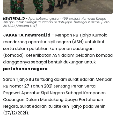
NEWSREAL.ID -
Apel keberangkatan 499 prajurit Komcad Kodam
XII/Tpr untuk mengikuti latihan di Batujajar. Sebagai ilustrasi [Foto
ANTARA/Jessica HW]
JAKARTA,newsreal.id
– Menpan RB Tjahjo Kumolo
mendorong aparatur sipil negara (ASN) untuk ikut
serta dalam pelatihan komponen cadangan
(komcad). Keterlibatan ASN dalam pelatihan komcad
dianggapnya sebagai bentuk dukungan untuk
pertahanan negara
.
Saran Tjahjo itu tertuang dalam surat edaran Menpan
RB Nomor 27 Tahun 2021 tentang Peran Serta
Pegawai Aparatur Sipil Negara Sebagai Komponen
Cadangan Dalam Mendukung Upaya Pertahanan
Negara. Surat edaran itu diteken Tjahjo pada Senin
(27/12/2021).