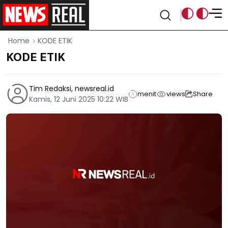
KODE ETIK
Home
KODE ETIK
Tim Redaksi, newsreal.id
menit
views
Share
Kamis, 12 Juni 2025 10:22 WIB