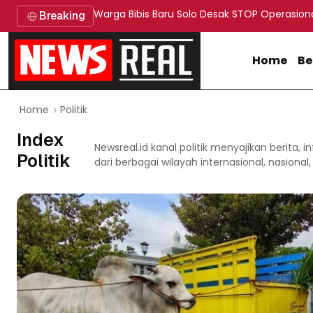
Warga Bibis Baru Solo Desak STOP Operasion
Breaking
Home
Be
Politik
Home
Index
Newsreal.id kanal politik menyajikan berita, 
Politik
dari berbagai wilayah internasional, nasional, 