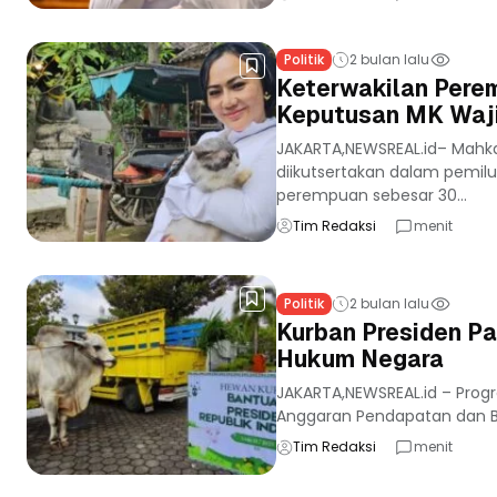
Politik
2 bulan lalu
Keterwakilan Perem
Keputusan MK Waj
JAKARTA,NEWSREAL.id– Mahka
diikutsertakan dalam pemilu
perempuan sebesar 30...
Tim Redaksi
menit
Politik
2 bulan lalu
Kurban Presiden P
Hukum Negara
JAKARTA,NEWSREAL.id – Pro
Anggaran Pendapatan dan Bel
Tim Redaksi
menit