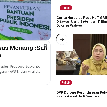
Politik
Cerita Hercules Pada HUT GRI
DItawari Uang Setengah Triliu
Dukung Prabwo
fsus Menang :Sah
a
esiden Prabowo Subianto
ra (APBN) dan viral di
Politik
DPR Dorong Perlindungan Peker
Kasus Amsal Jadi Sorotan