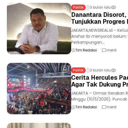
Politik
3 bulan lalu
Danantara Disorot
Tunjukkan Progres
JAKARTA,NEWSREAL.id – Ketu
Anshar Ilo menyoroti belum t
Perkampungan...
Tim Redaksi
menit
Politik
3 bulan lalu
Cerita Hercules Pa
Agar Tak Dukung P
JAKARTA – Ormas Gerakan Ra
Minggu (10/5/2026). Puncak p
Tim Redaksi
menit