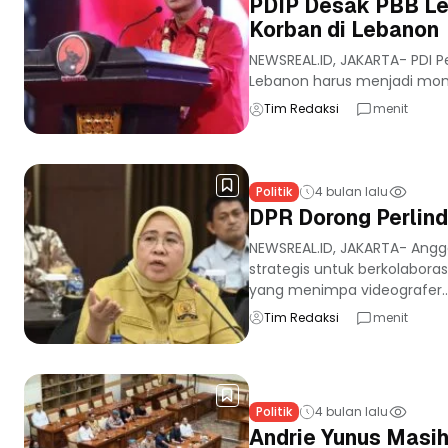
PDIP Desak PBB Leb
Korban di Lebanon
NEWSREAL.ID, JAKARTA- PDI P
Lebanon harus menjadi momen
Tim Redaksi
menit
Politik
4 bulan lalu
DPR Dorong Perlind
NEWSREAL.ID, JAKARTA- Angg
strategis untuk berkolabora
yang menimpa videografer..
Tim Redaksi
menit
Politik
4 bulan lalu
Andrie Yunus Masih 