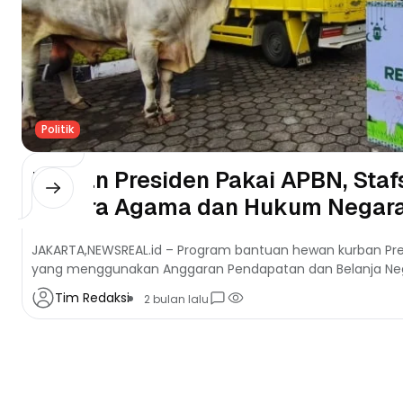
Politik
Kurban Presiden Pakai APBN, Sta
Secara Agama dan Hukum Negar
JAKARTA,NEWSREAL.id – Program bantuan hewan kurban Pr
yang menggunakan Anggaran Pendapatan dan Belanja Nega
medsos belakangan ini, bukan sesuatu...
Tim Redaksi
2 bulan lalu