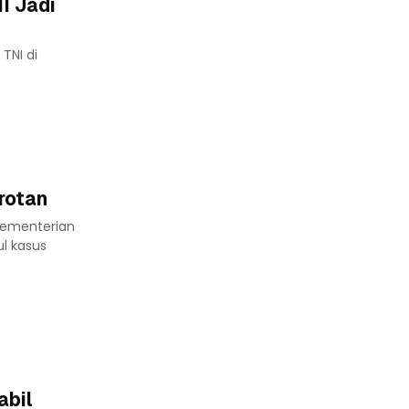
I Jadi
TNI di
rotan
kementerian
ul kasus
abil