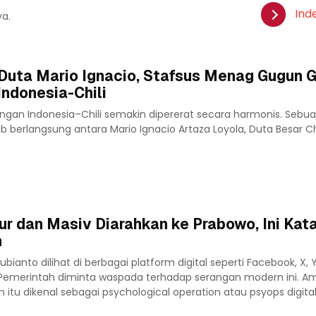
Ind
ya.
Duta Mario Ignacio, Stafsus Menag Gugun G
ndonesia-Chili
ngan Indonesia–Chili semakin dipererat secara harmonis. Sebu
berlangsung antara Mario Ignacio Artaza Loyola, Duta Besar Chi
ur dan Masiv Diarahkan ke Prabowo, Ini Kat
n
ianto dilihat di berbagai platform digital seperti Facebook, X,
 Pemerintah diminta waspada terhadap serangan modern ini. A
u dikenal sebagai psychological operation atau psyops digital