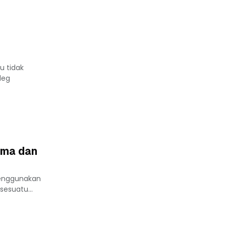
u tidak
leg
ama dan
menggunakan
esuatu...