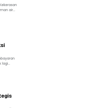
 Kekerasan
an air...
si
mbayaran
agi...
tegis