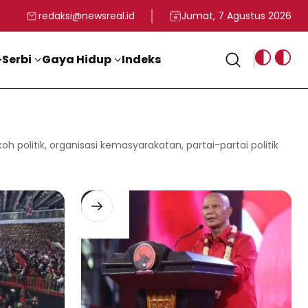
rga
T ke-81 Kemerdekaan RI
BG, Kadin Apresiasi Kepemimpinan Presiden Prabowo yang Visi
Staf Khusus Menag RI 
redaksi@newsreal.id
Jumat, 7 Agustus 2026
Serbi
Gaya Hidup
Indeks
oh politik, organisasi kemasyarakatan, partai-partai politik