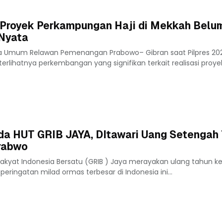
, Proyek Perkampungan Haji di Mekkah Belu
 Nyata
a Umum Relawan Pemenangan Prabowo– Gibran saat Pilpres 202
erlihatnya perkembangan yang signifikan terkait realisasi proye
da HUT GRIB JAYA, DItawari Uang Setengah T
rabwo
kyat Indonesia Bersatu (GRIB ) Jaya merayakan ulang tahun ke
eringatan milad ormas terbesar di Indonesia ini...