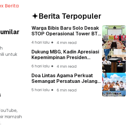
ex Berita
Berita Terpopuler
Warga Bibis Baru Solo Desak
umilar
STOP Operasional Tower BTS,
Diwa : Nyawa dan
4 hari lalu
4 min read
Keselamatan Warga Lebih
ah
Berharga
Dukung MBG, Kadin Apresiasi
li untuk
Kepemimpinan Presiden
Prabowo yang Visioner
6 hari lalu
4 min read
Doa Lintas Agama Perkuat
Semangat Persatuan Jelang
HUT ke-81 Kemerdekaan RI
5 hari lalu
6 min read
a
 YouTube,
mir Hamzah
.