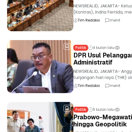
NEWSREAL.ID, JAKARTA- Ketu
(Kontras), Indria Fernida, 
Tim Redaksi
menit
Politik
4 bulan lalu
DPR Usul Pelanggar
Administratif
NEWSREAL.ID, JAKARTA- Ang
tunjangan hari raya (THR) o
Tim Redaksi
menit
Politik
5 bulan lalu
Prabowo-Megawati B
hingga Geopolitik