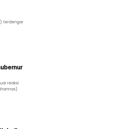
K) terdengar
Gubernur
ai reaksi
emhannas)