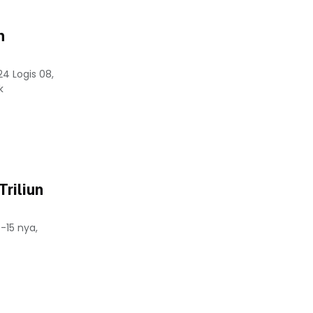
m
4 Logis 08,
k
riliun
-15 nya,