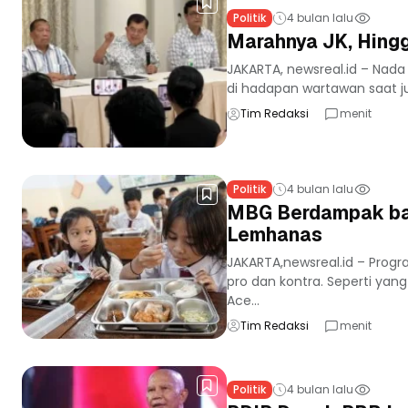
Politik
4 bulan lalu
Marahnya JK, Hing
JAKARTA, newsreal.id – Nada 
di hadapan wartawan saat ju
Tim Redaksi
menit
Politik
4 bulan lalu
MBG Berdampak baik
Lemhanas
JAKARTA,newsreal.id – Progr
pro dan kontra. Seperti ya
Ace...
Tim Redaksi
menit
Politik
4 bulan lalu