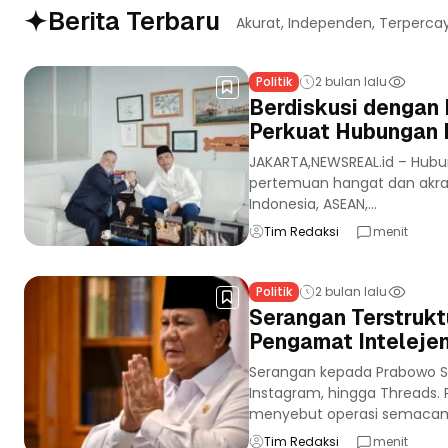
Berita Terbaru
Akurat, Independen, Terperca
Politik
2 bulan lalu
Berdiskusi dengan 
Perkuat Hubungan I
JAKARTA,NEWSREAL.id – Hubu
pertemuan hangat dan akrab 
Indonesia, ASEAN,...
Tim Redaksi
menit
Politik
2 bulan lalu
Serangan Terstrukt
Pengamat Inteleje
Serangan kepada Prabowo Sub
Instagram, hingga Threads.
menyebut operasi semacam it
Tim Redaksi
menit