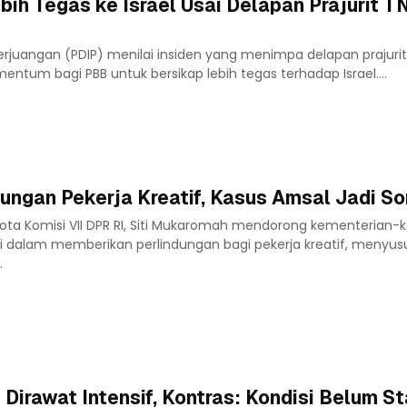
ih Tegas ke Israel Usai Delapan Prajurit TN
erjuangan (PDIP) menilai insiden yang menimpa delapan prajurit 
tum bagi PBB untuk bersikap lebih tegas terhadap Israel....
ungan Pekerja Kreatif, Kasus Amsal Jadi So
ota Komisi VII DPR RI, Siti Mukaromah mendorong kementerian-
si dalam memberikan perlindungan bagi pekerja kreatif, menyus
.
Dirawat Intensif, Kontras: Kondisi Belum St