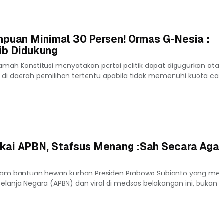
puan Minimal 30 Persen! Ormas G-Nesia :
ib Didukung
mah Konstitusi menyatakan partai politik dapat digugurkan ata
 di daerah pemilihan tertentu apabila tidak memenuhi kuota ca
akai APBN, Stafsus Menang :Sah Secara Ag
gram bantuan hewan kurban Presiden Prabowo Subianto yang 
anja Negara (APBN) dan viral di medsos belakangan ini, bukan s