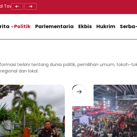
al Tower BTS, Diwa : Nyawa dan Keselamatan Warga Lebih Berha
Doa Lintas Agama Perkuat Semangat Persatuan Jelang HU
Dukung M
rita
Politik
Parlementaria
Ekbis
Hukrim
Serba-
informasi terkini tentang dunia politik, pemilihan umum, tokoh-tok
regional dan lokal.