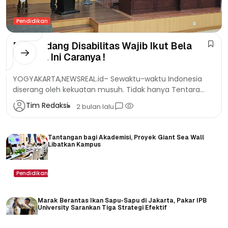
Pendidikan
Penyandang Disabilitas Wajib Ikut Bela
Negara, Ini Caranya !
YOGYAKARTA,NEWSREAL.id– Sewaktu-waktu Indonesia
diserang oleh kekuatan musuh. Tidak hanya Tentara
Indonesia saja yang berada digaris depan mengawal Ibu
Tim Redaksi
2 bulan lalu
Pertiwi. Masyarakat luas sebagai kekuatan besar harus...
Tantangan bagi Akademisi, Proyek Giant Sea Wall
Libatkan Kampus
Pendidikan
Marak Berantas Ikan Sapu-Sapu di Jakarta, Pakar IPB
University Sarankan Tiga Strategi Efektif