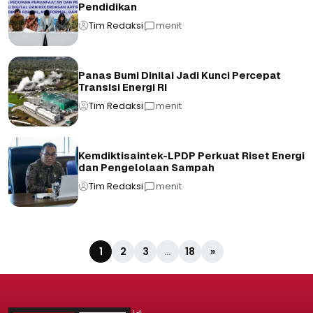
Pendidikan
Tim Redaksi
menit
Panas Bumi Dinilai Jadi Kunci Percepat
Transisi Energi RI
Tim Redaksi
menit
Kemdiktisaintek-LPDP Perkuat Riset Energi
dan Pengelolaan Sampah
Tim Redaksi
menit
1
2
3
…
18
»