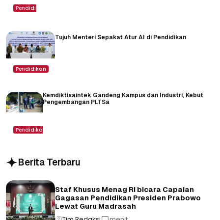
Pendidikan
Tujuh Menteri Sepakat Atur AI di Pendidikan
Pendidikan
Kemdiktisaintek Gandeng Kampus dan Industri, Kebut
Pengembangan PLTSa
Pendidikan
Berita Terbaru
Staf Khusus Menag RI bicara Capaian
Gagasan Pendidikan Presiden Prabowo
Lewat Guru Madrasah
Tim Redaksi
menit