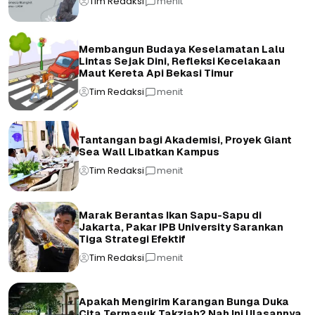
Tim Redaksi
menit
Membangun Budaya Keselamatan Lalu
Lintas Sejak Dini, Refleksi Kecelakaan
Maut Kereta Api Bekasi Timur
Tim Redaksi
menit
Tantangan bagi Akademisi, Proyek Giant
Sea Wall Libatkan Kampus
Tim Redaksi
menit
Marak Berantas Ikan Sapu-Sapu di
Jakarta, Pakar IPB University Sarankan
Tiga Strategi Efektif
Tim Redaksi
menit
Apakah Mengirim Karangan Bunga Duka
Cita Termasuk Takziah? Nah Ini Ulasannya