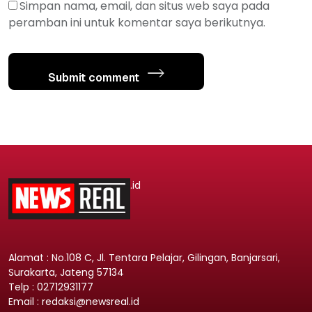
Simpan nama, email, dan situs web saya pada
peramban ini untuk komentar saya berikutnya.
Submit comment
.id
Alamat : No.108 C, Jl. Tentara Pelajar, Gilingan, Banjarsari,
Surakarta, Jateng 57134
Telp : 02712931177
Email : redaksi@newsreal.id