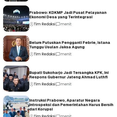
Prabowo: KDKMP Jadi Pusat Pelayanan
Ekonomi Desa yang Terintegrasi
Tim Redaksi
menit
Belum Putuskan Pengganti Febrie, Istana
Tunggu Usulan Jaksa Agung
Tim Redaksi
menit
Bupati Sukoharjo Jadi Tersangka KPK, Ini
Respons Gubernur Jateng Ahmad Luthfi
Tim Redaksi
menit
Instruksi Prabowo, Aparatur Negara
Introspeksi dan Pemerintahan Harus Bersih
dari Korupsi
Tim Redaksi
menit