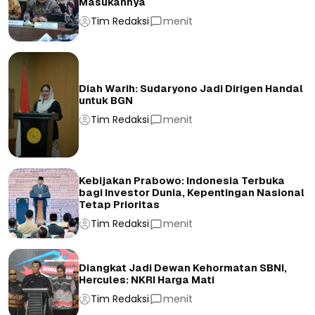
Masukannya
Tim Redaksi
menit
Diah Warih: Sudaryono Jadi Dirigen Handal
untuk BGN
Tim Redaksi
menit
Kebijakan Prabowo: Indonesia Terbuka
bagi Investor Dunia, Kepentingan Nasional
Tetap Prioritas
Tim Redaksi
menit
Diangkat Jadi Dewan Kehormatan SBNI,
Hercules: NKRI Harga Mati
Tim Redaksi
menit