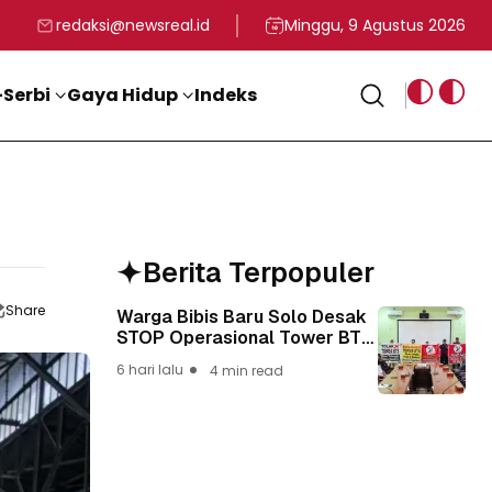
rga
T ke-81 Kemerdekaan RI
BG, Kadin Apresiasi Kepemimpinan Presiden Prabowo yang Visi
Staf Khusus Menag RI 
redaksi@newsreal.id
Minggu, 9 Agustus 2026
Serbi
Gaya Hidup
Indeks
Berita Terpopuler
Share
Warga Bibis Baru Solo Desak
STOP Operasional Tower BTS,
Diwa : Nyawa dan
6 hari lalu
4 min read
Keselamatan Warga Lebih
Berharga