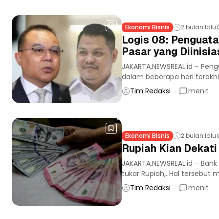
Ekonomi Bisnis
2 bulan lalu
Logis 08: Penguata
Pasar yang Diinisi
JAKARTA,NEWSREAL.id – Peng
dalam beberapa hari terakhir
Tim Redaksi
menit
Ekonomi Bisnis
2 bulan lalu
Rupiah Kian Dekati
JAKARTA,NEWSREAL.id – Bank 
tukar Rupiah,. Hal tersebut
Tim Redaksi
menit