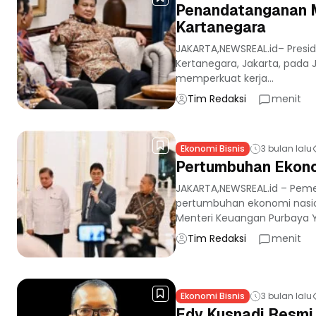
Penandatanganan M
Kartanegara
JAKARTA,NEWSREAL.id– Presi
Kertanegara, Jakarta, pada 
memperkuat kerja...
Tim Redaksi
menit
Ekonomi Bisnis
3 bulan lalu
Pertumbuhan Ekonom
JAKARTA,NEWSREAL.id – Pe
pertumbuhan ekonomi nasion
Menteri Keuangan Purbaya Y
Tim Redaksi
menit
Ekonomi Bisnis
3 bulan lalu
Edy Kusnadi Resmi J