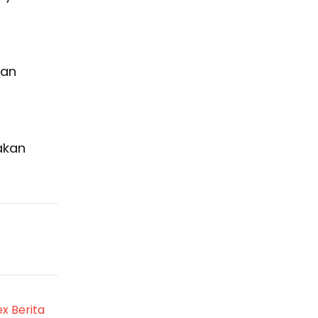
aan
akan
ex Berita