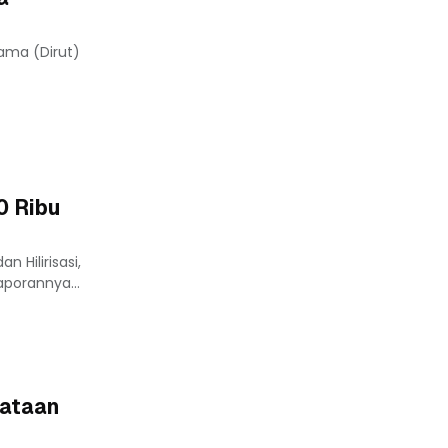
ama (Dirut)
0 Ribu
 Hilirisasi,
aporannya...
nataan