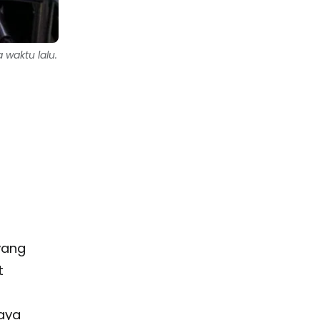
waktu lalu.
i
yang
t
jaya