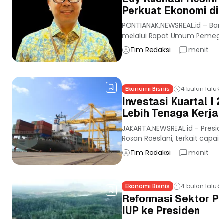
Perkuat Ekonomi di
PONTIANAK,NEWSREAL.id – Ban
melalui Rapat Umum Pemegan
Tim Redaksi
menit
Ekonomi Bisnis
4 bulan lalu
Investasi Kuartal 
Lebih Tenaga Kerja
JAKARTA,NEWSREAL.id – Presid
Rosan Roeslani, terkait capa
Tim Redaksi
menit
Ekonomi Bisnis
4 bulan lalu
Reformasi Sektor P
IUP ke Presiden