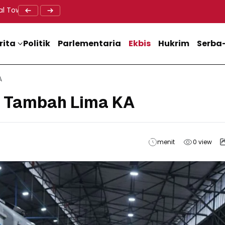
al Tower BTS, Diwa : Nyawa dan Keselamatan Warga Lebih Berha
Doa Lintas Agama Perkuat Semangat Persatuan Jelang HU
Dukung M
rita
Politik
Parlementaria
Ekbis
Hukrim
Serba-
A
 Tambah Lima KA
menit
0
view