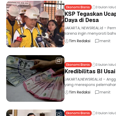
Ekonomi Bisnis
3 bulan lalu
KSP Tegaskan Ucap
Daya di Desa
JAKARTA, NEWSREAL.id – Per
karena ingin menyoroti bah
Tim Redaksi
menit
Ekonomi Bisnis
3 bulan lalu
Kredibilitas BI Us
JAKARTA,NEWSREAL.id – Anggot
yang merespons pelemahan ni
Tim Redaksi
menit
Ekonomi Bisnis
3 bulan lalu