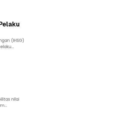
 Pelaku
ungan (IHSG)
laku...
itas nilai
m...