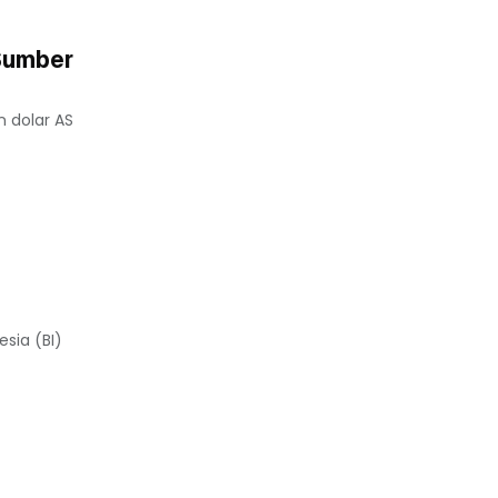
Sumber
 dolar AS
sia (BI)