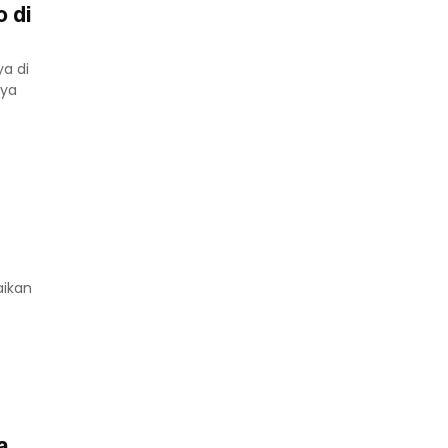
 di
a di
aya
aikan
a