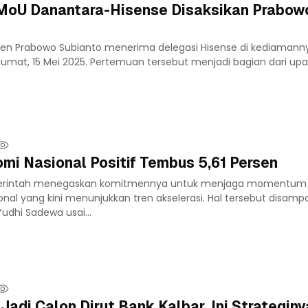
oU Danantara-Hisense Disaksikan Prabowo
den Prabowo Subianto menerima delegasi Hisense di kediamanny
Jumat, 15 Mei 2025. Pertemuan tersebut menjadi bagian dari up
i Nasional Positif Tembus 5,61 Persen
merintah menegaskan komitmennya untuk menjaga momentum
al yang kini menunjukkan tren akselerasi. Hal tersebut disamp
udhi Sadewa usai...
adi Calon Dirut Bank Kalbar, Ini Strateginy