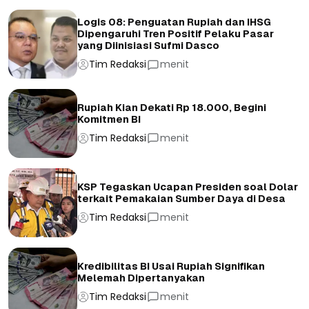
Logis 08: Penguatan Rupiah dan IHSG
Dipengaruhi Tren Positif Pelaku Pasar
yang Diinisiasi Sufmi Dasco
Tim Redaksi
menit
Rupiah Kian Dekati Rp 18.000, Begini
Komitmen BI
Tim Redaksi
menit
KSP Tegaskan Ucapan Presiden soal Dolar
terkait Pemakaian Sumber Daya di Desa
Tim Redaksi
menit
Kredibilitas BI Usai Rupiah Signifikan
Melemah Dipertanyakan
Tim Redaksi
menit