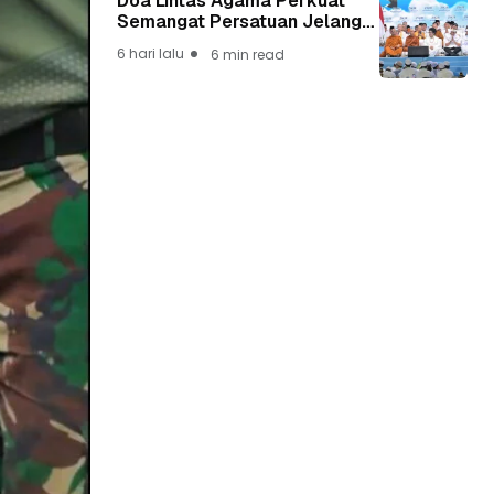
Doa Lintas Agama Perkuat
Semangat Persatuan Jelang
HUT ke-81 Kemerdekaan RI
6 hari lalu
6 min read