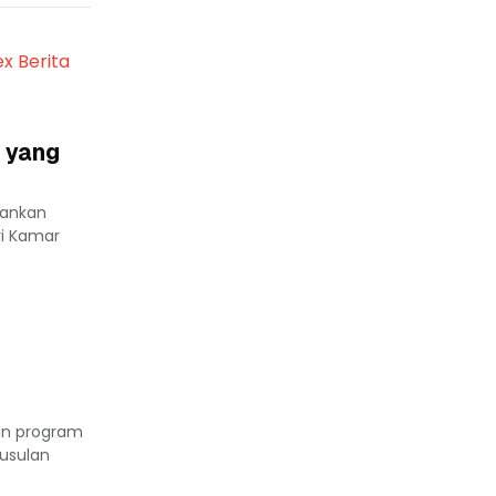
ex Berita
 yang
lankan
ri Kamar
an program
usulan