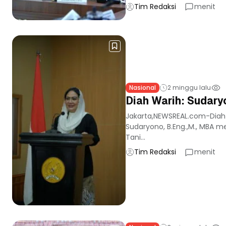
Tim Redaksi
menit
Nasional
2 minggu lalu
Diah Warih: Sudary
Jakarta,NEWSREAL.com-Diah Wa
Sudaryono, B.Eng.,M., MBA m
Tani...
Tim Redaksi
menit