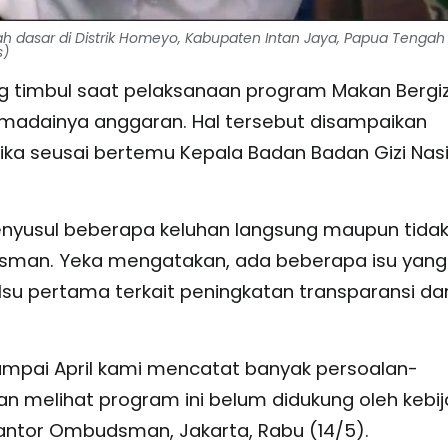
lah dasar di Distrik Homeyo, Kabupaten Intan Jaya, Papua Ten
s)
 timbul saat pelaksanaan program Makan Bergiz
emadainya anggaran. Hal tersebut disampaikan
ka seusai bertemu Kepala Badan Badan Gizi Nas
nyusul beberapa keluhan langsung maupun tida
sman. Yeka mengatakan, ada beberapa isu yang 
su pertama terkait peningkatan transparansi da
mpai April kami mencatat banyak persoalan-
 melihat program ini belum didukung oleh kebi
antor Ombudsman, Jakarta, Rabu (14/5).