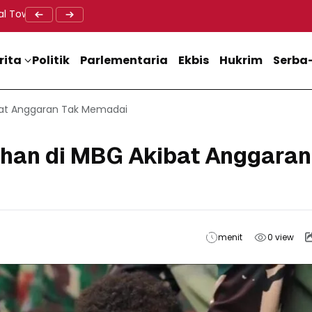
al Tower BTS, Diwa : Nyawa dan Keselamatan Warga Lebih Berha
Doa Lintas Agama Perkuat Semangat Persatuan Jelang HU
Dukung M
rita
Politik
Parlementaria
Ekbis
Hukrim
Serba-
at Anggaran Tak Memadai
an di MBG Akibat Anggaran
menit
0
view