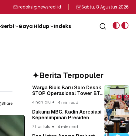
rga
T ke-81 Kemerdekaan RI
BG, Kadin Apresiasi Kepemimpinan Presiden Prabowo yang Visi
Staf Khusus Menag RI 
redaksi@newsreal.id
Sabtu, 8 Agustus 2026
Serbi
Gaya Hidup
Indeks
Berita Terpopuler
Warga Bibis Baru Solo Desak
STOP Operasional Tower BTS,
Diwa : Nyawa dan
4 hari lalu
4 min read
Share
Keselamatan Warga Lebih
Berharga
Dukung MBG, Kadin Apresiasi
Kepemimpinan Presiden
Prabowo yang Visioner
7 hari lalu
4 min read