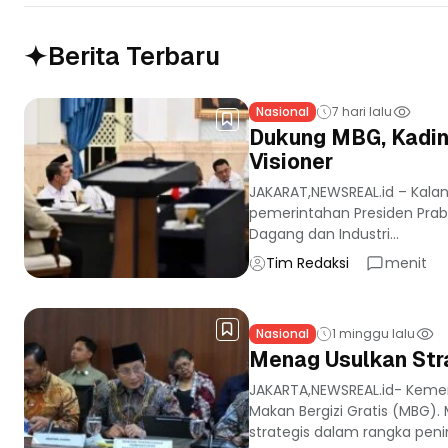
Berita Terbaru
Nasional
7 hari lalu
Dukung MBG, Kadin
Visioner
JAKARAT,NEWSREAL.id – Kala
pemerintahan Presiden Prab
Dagang dan Industri...
Tim Redaksi
menit
Nasional
1 minggu lalu
Menag Usulkan Stra
JAKARTA,NEWSREAL.id- Keme
Makan Bergizi Gratis (MBG)
strategis dalam rangka peni