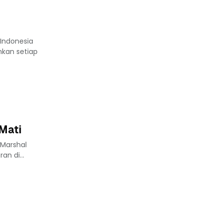
Indonesia
nkan setiap
Mati
 Marshal
n di...