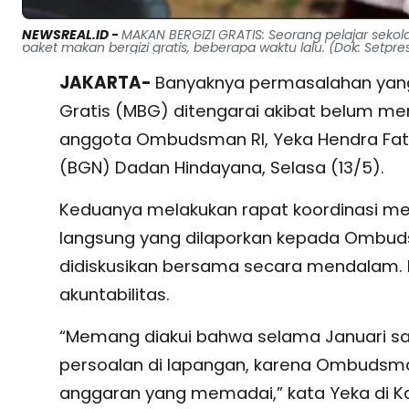
NEWSREAL.ID -
MAKAN BERGIZI GRATIS: Seorang pelajar seko
paket makan bergizi gratis, beberapa waktu lalu. (Dok: Setpre
JAKARTA-
Banyaknya permasalahan yang
Gratis (MBG) ditengarai akibat belum m
anggota Ombudsman RI, Yeka Hendra Fati
(BGN) Dadan Hindayana, Selasa (13/5).
Keduanya melakukan rapat koordinasi me
langsung yang dilaporkan kepada Ombud
didiskusikan bersama secara mendalam. I
akuntabilitas.
“Memang diakui bahwa selama Januari sa
persoalan di lapangan, karena Ombudsman
anggaran yang memadai,” kata Yeka di K