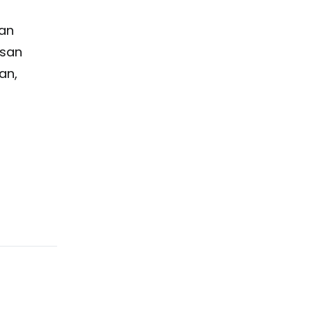
an
asan
an,