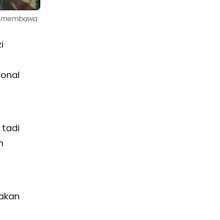
gah membawa
i
ional
k
tadi
n
jakan