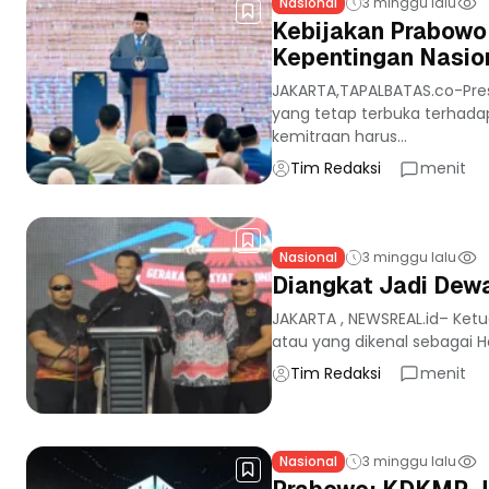
Nasional
3 minggu lalu
Kebijakan Prabowo:
Kepentingan Nasion
JAKARTA,TAPALBATAS.co-Pres
yang tetap terbuka terhada
kemitraan harus...
Tim Redaksi
menit
Nasional
3 minggu lalu
Diangkat Jadi Dew
JAKARTA , NEWSREAL.id– Ket
atau yang dikenal sebagai 
Tim Redaksi
menit
Nasional
3 minggu lalu