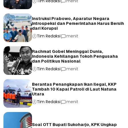
Tim Redaksi
menit
Instruksi Prabowo, Aparatur Negara
Introspeksi dan Pemerintahan Harus Bersih
dari Korupsi
Tim Redaksi
menit
Rachmat Gobel Meninggal Dunia,
Indonesia Kehilangan Tokoh Pengusaha
dan Politikus Nasional
Tim Redaksi
menit
Berantas Penangkapan Ikan Ilegal, KKP
Tambah 10 Kapal Patroli di Laut Natuna
Utara
Tim Redaksi
menit
Soal OTT Bupati Sukoharjo, KPK Ungkap