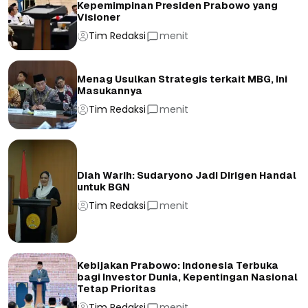
Kepemimpinan Presiden Prabowo yang
Visioner
Tim Redaksi
menit
Menag Usulkan Strategis terkait MBG, Ini
Masukannya
Tim Redaksi
menit
Diah Warih: Sudaryono Jadi Dirigen Handal
untuk BGN
Tim Redaksi
menit
Kebijakan Prabowo: Indonesia Terbuka
bagi Investor Dunia, Kepentingan Nasional
Tetap Prioritas
Tim Redaksi
menit