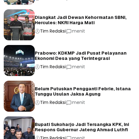
Diangkat Jadi Dewan Kehormatan SBNI,
Hercules: NKRI Harga Mati
Tim Redaksi
menit
Prabowo: KDKMP Jadi Pusat Pelayanan
Ekonomi Desa yang Terintegrasi
Tim Redaksi
menit
Belum Putuskan Pengganti Febrie, Istana
Tunggu Usulan Jaksa Agung
Tim Redaksi
menit
Bupati Sukoharjo Jadi Tersangka KPK, Ini
Respons Gubernur Jateng Ahmad Luthfi
Tim Redaksi
menit