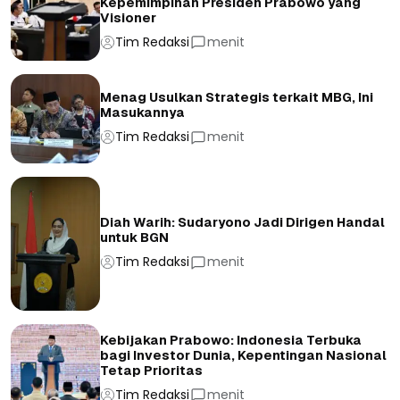
Kepemimpinan Presiden Prabowo yang
Visioner
Tim Redaksi
menit
Menag Usulkan Strategis terkait MBG, Ini
Masukannya
Tim Redaksi
menit
Diah Warih: Sudaryono Jadi Dirigen Handal
untuk BGN
Tim Redaksi
menit
Kebijakan Prabowo: Indonesia Terbuka
bagi Investor Dunia, Kepentingan Nasional
Tetap Prioritas
Tim Redaksi
menit