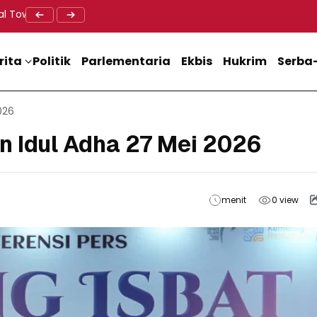
al Tower BTS, Diwa : Nyawa dan Keselamatan Warga Lebih Berha
Doa Lintas Agama Perkuat Semangat Persatuan Jelang HU
Dukung M
rita
Politik
Parlementaria
Ekbis
Hukrim
Serba-
026
n Idul Adha 27 Mei 2026
menit
0
view