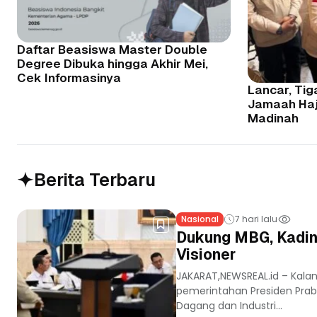
Daftar Beasiswa Master Double
Degree Dibuka hingga Akhir Mei,
Cek Informasinya
Lancar, Tig
Jamaah Haji
Madinah
Berita Terbaru
Nasional
7 hari lalu
Dukung MBG, Kadin
Visioner
JAKARAT,NEWSREAL.id – Kala
pemerintahan Presiden Prab
Dagang dan Industri...