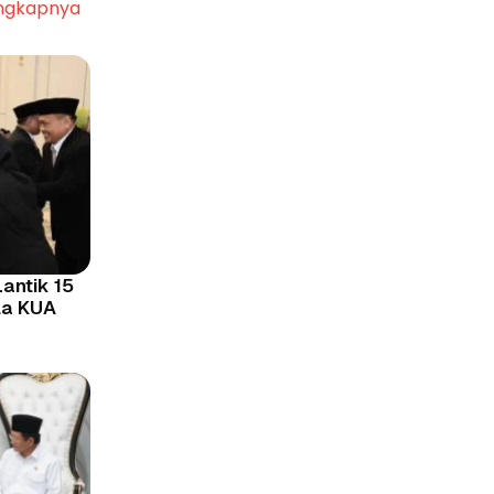
ngkapnya
antik 15
la KUA