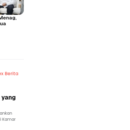
 Menag,
Dua
ex Berita
 yang
lankan
ri Kamar