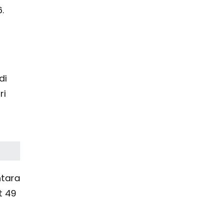
.
di
ri
ntara
t 49