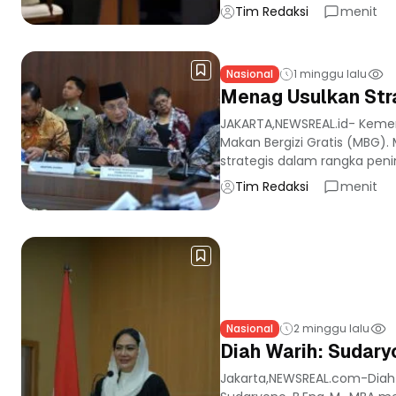
Tim Redaksi
menit
Nasional
1 minggu lalu
Menag Usulkan Stra
JAKARTA,NEWSREAL.id- Keme
Makan Bergizi Gratis (MBG)
strategis dalam rangka peni
Tim Redaksi
menit
Nasional
2 minggu lalu
Diah Warih: Sudary
Jakarta,NEWSREAL.com-Diah Wa