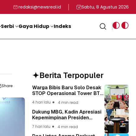
rga
T ke-81 Kemerdekaan RI
BG, Kadin Apresiasi Kepemimpinan Presiden Prabowo yang Visi
Staf Khusus Menag RI 
redaksi@newsreal.id
Sabtu, 8 Agustus 2026
Serbi
Gaya Hidup
Indeks
Berita Terpopuler
Share
Warga Bibis Baru Solo Desak
STOP Operasional Tower BTS,
Diwa : Nyawa dan
4 hari lalu
4 min read
Keselamatan Warga Lebih
Berharga
Dukung MBG, Kadin Apresiasi
Kepemimpinan Presiden
Prabowo yang Visioner
7 hari lalu
4 min read