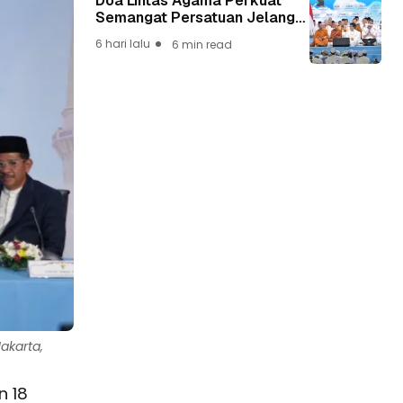
Doa Lintas Agama Perkuat
Semangat Persatuan Jelang
HUT ke-81 Kemerdekaan RI
6 hari lalu
6 min read
akarta,
n 18