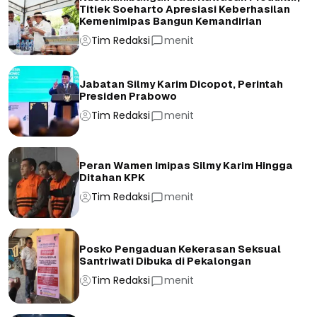
Titiek Soeharto Apresiasi Keberhasilan
Kemenimipas Bangun Kemandirian
Tim Redaksi
menit
Jabatan Silmy Karim Dicopot, Perintah
Presiden Prabowo
Tim Redaksi
menit
Peran Wamen Imipas Silmy Karim Hingga
Ditahan KPK
Tim Redaksi
menit
Posko Pengaduan Kekerasan Seksual
Santriwati Dibuka di Pekalongan
Tim Redaksi
menit