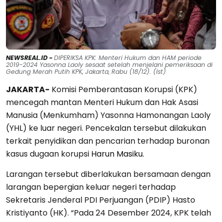
NEWSREAL.ID -
DIPERIKSA KPK: Menteri Hukum dan HAM periode
2019-2024 Yasonna Laoly sesaat setelah menjelani pemeriksaan di
Gedung Merah Putih KPK, Jakarta, Rabu (18/12). (Ist)
JAKARTA-
Komisi Pemberantasan Korupsi (KPK)
mencegah mantan Menteri Hukum dan Hak Asasi
Manusia (Menkumham) Yasonna Hamonangan Laoly
(YHL) ke luar negeri. Pencekalan tersebut dilakukan
terkait penyidikan dan pencarian terhadap buronan
kasus dugaan korupsi
Harun Masiku
.
Larangan tersebut diberlakukan bersamaan dengan
larangan bepergian keluar negeri terhadap
Sekretaris Jenderal PDI Perjuangan (PDIP) Hasto
Kristiyanto (HK). “Pada 24 Desember 2024, KPK telah