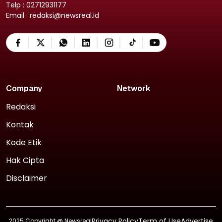
Telp : 02712931177
Email : redaksi@newsreal.id
Company
Network
Redaksi
Kontak
Kode Etik
Hak Cipta
Disclaimer
Privacy Policy
Term of Use
Advertise
2025 Copyright @
Newsreal