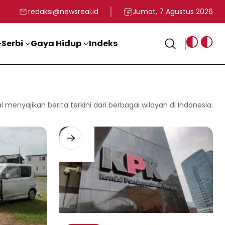
rga
T ke-81 Kemerdekaan RI
BG, Kadin Apresiasi Kepemimpinan Presiden Prabowo yang Visi
Staf Khusus Menag RI 
redaksi@newsreal.id
Jumat, 7 Agustus 2026
Serbi
Gaya Hidup
Indeks
l menyajikan berita terkini dari berbagai wilayah di Indonesia.