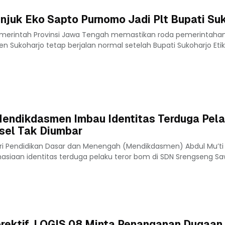
njuk Eko Sapto Purnomo Jadi Plt Bupati Su
emerintah Provinsi Jawa Tengah memastikan roda pemerintaha
n Sukoharjo tetap berjalan normal setelah Bupati Sukoharjo Etik
Mendikdasmen Imbau Identitas Terduga Pel
sel Tak Diumbar
ri Pendidikan Dasar dan Menengah (Mendikdasmen) Abdul Mu’t
asiaan identitas terduga pelaku teror bom di SDN Srengseng Saw
rektif, LOGIS 08 Minta Penanganan Dugaan