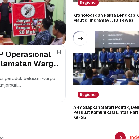
Regional
Kronologi dan Fakta Lengkap 
Maut di Indramayu, 13 Tewas
P Operasional
selamatan Warga
 di geruduk belasan warga
jarsari,...
Regional
AHY Siapkan Safari Politik, De
Perkuat Komunikasi Lintas Par
Ke-25
Ind
ya.