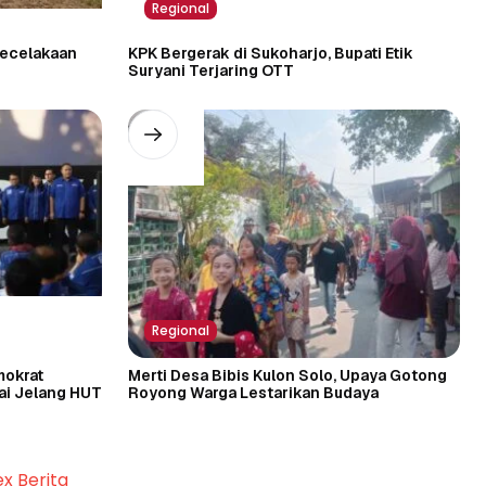
Regional
Kecelakaan
KPK Bergerak di Sukoharjo, Bupati Etik
Suryani Terjaring OTT
Regional
mokrat
Merti Desa Bibis Kulon Solo, Upaya Gotong
tai Jelang HUT
Royong Warga Lestarikan Budaya
ex Berita