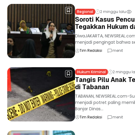
Regional
2 minggu lalu
Soroti Kasus Pencu
Tegakkan Hukum da
DiwaJAKARTA, NEWSREAL.com– 
menjadi pengingat bahwa se
Tim Redaksi
menit
Hukum Kriminal
2 minggu la
Tangis Pilu Anak 
di Tabanan
TABANAN, NEWSREAL.com-Su
menjadi potret paling memil
Banjar Dinas...
Tim Redaksi
menit