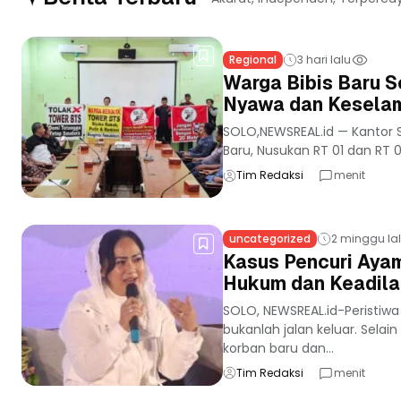
Regional
3 hari lalu
Warga Bibis Baru S
Nyawa dan Keselam
SOLO,NEWSREAL.id — Kantor S
Baru, Nusukan RT 01 dan RT 02
Tim Redaksi
menit
uncategorized
2 minggu la
Kasus Pencuri Ayam
Hukum dan Keadila
SOLO, NEWSREAL.id-Peristiw
bukanlah jalan keluar. Sel
korban baru dan...
Tim Redaksi
menit