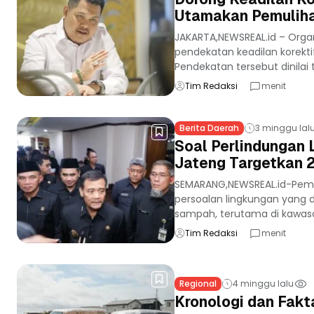
Utamakan Pemuliha
JAKARTA,NEWSREAL.id – Org
pendekatan keadilan korekti
Pendekatan tersebut dinilai ti
Tim Redaksi
menit
Berita Daerah
3 minggu lal
Soal Perlindungan
Jateng Targetkan 2
SEMARANG,NEWSREAL.id-Peme
persoalan lingkungan yang d
sampah, terutama di kawasa
Tim Redaksi
menit
Regional
4 minggu lalu
Kronologi dan Fakt