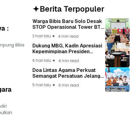
Berita Terpopuler
Warga Bibis Baru Solo Desak
STOP Operasional Tower BTS,
a :
Diwa : Nyawa dan
3 hari lalu
4 min read
Keselamatan Warga Lebih
Berharga
mpung Bibis
Dukung MBG, Kadin Apresiasi
Kepemimpinan Presiden
Prabowo yang Visioner
6 hari lalu
4 min read
Doa Lintas Agama Perkuat
Semangat Persatuan Jelang
HUT ke-81 Kemerdekaan RI
5 hari lalu
6 min read
gara
iri
bulkan