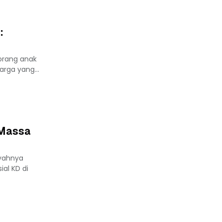
:
eorang anak
rga yang...
 Massa
yahnya
al KD di