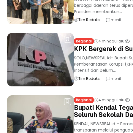
berbagai daerah terus dipe
Presiden memberikan...
Tim Redaksi
menit
Regional
4 minggu lalu
KPK Bergerak di Suk
SOLO,NEWSREAL.id– Bupati Su
Pemberantasan Korupsi (KP
intensif dan belum...
Tim Redaksi
menit
Regional
4 minggu lalu
Bupati Kendal Tega
Seluruh Sekolah D
KENDAL, NEWSREAL.id – Peme
transparan melalui penguata