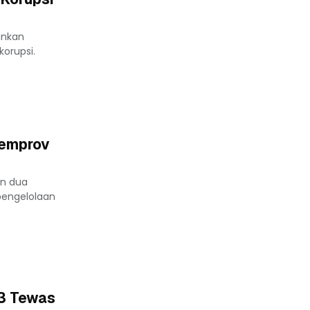
ankan
korupsi.
Pemprov
an dua
 pengelolaan
13 Tewas