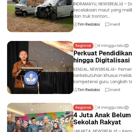
INDRAMAYU, NEWSREAL.id – 
kecelakaan maut yang meli
dan truk tronton...
Tim Redaksi
menit
Regional
4 minggu lalu
Perkuat Pendidikan 
hingga Digitalisas
KENDAL, NEWSREAL.id– Pemer
berkebutuhan khusus melalui 
kompetensi guru. Langkah te
Tim Redaksi
menit
Regional
4 minggu lalu
4 Juta Anak Belum
Sekolah Rakyat
JAKARTA, NEWSREAL.id – Ke