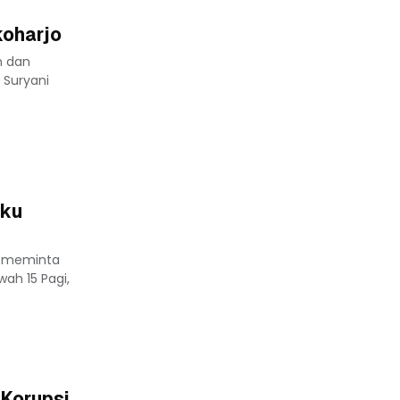
koharjo
n dan
 Suryani
aku
i meminta
ah 15 Pagi,
 Korupsi