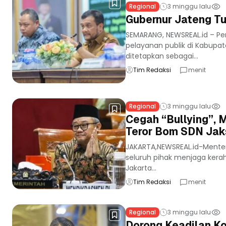
Regional
3 minggu lalu
Gubernur Jateng Tu
SEMARANG, NEWSREAL.id – P
pelayanan publik di Kabupate
ditetapkan sebagai...
Tim Redaksi
menit
Regional
3 minggu lalu
Cegah “Bullying”, 
Teror Bom SDN Jak
JAKARTA,NEWSREAL.id-Mente
seluruh pihak menjaga kerah
Jakarta...
Tim Redaksi
menit
Regional
3 minggu lalu
Dorong Keadilan Ko