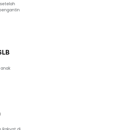
setelah
pengantin
 SLB
 anak
n
 Rakyat di