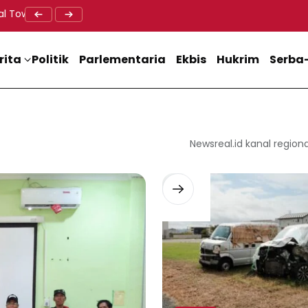
al Tower BTS, Diwa : Nyawa dan Keselamatan Warga Lebih Berha
Doa Lintas Agama Perkuat Semangat Persatuan Jelang HU
Dukung M
rita
Politik
Parlementaria
Ekbis
Hukrim
Serba-
Newsreal.id kanal regiona