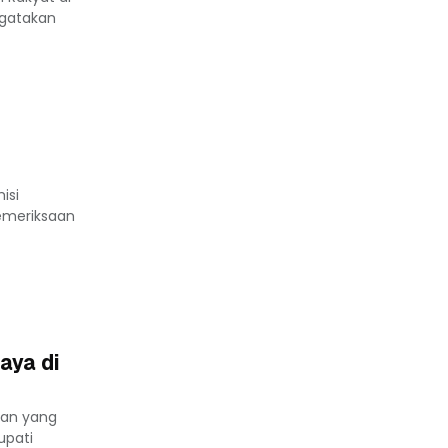
ngatakan
isi
emeriksaan
aya di
kan yang
upati