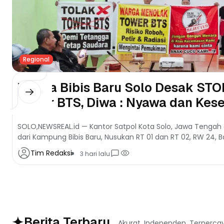
Regional
Warga Bibis Baru Solo Desak STO
Tower BTS, Diwa : Nyawa dan Ke
Lebih Berharga
SOLO,NEWSREAL.id — Kantor Satpol Kota Solo, Jawa Tengah
dari Kampung Bibis Baru, Nusukan RT 01 dan RT 02, RW 24, Ban
Tim Redaksi
3 hari lalu
Berita Terbaru
Akurat, Independen, Terperca