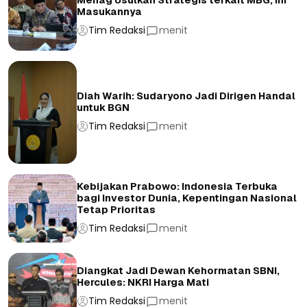
Menag Usulkan Strategis terkait MBG, Ini
Masukannya
Tim Redaksi
menit
Diah Warih: Sudaryono Jadi Dirigen Handal
untuk BGN
Tim Redaksi
menit
Kebijakan Prabowo: Indonesia Terbuka
bagi Investor Dunia, Kepentingan Nasional
Tetap Prioritas
Tim Redaksi
menit
Diangkat Jadi Dewan Kehormatan SBNI,
Hercules: NKRI Harga Mati
Tim Redaksi
menit