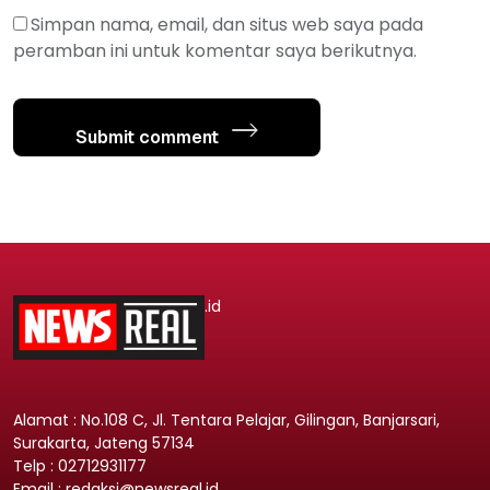
Simpan nama, email, dan situs web saya pada
peramban ini untuk komentar saya berikutnya.
Submit comment
.id
Alamat : No.108 C, Jl. Tentara Pelajar, Gilingan, Banjarsari,
Surakarta, Jateng 57134
Telp : 02712931177
Email : redaksi@newsreal.id