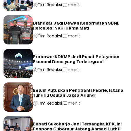
Tim Redaksi
menit
Diangkat Jadi Dewan Kehormatan SBNI,
Hercules: NKRI Harga Mati
Tim Redaksi
menit
Prabowo: KDKMP Jadi Pusat Pelayanan
Ekonomi Desa yang Terintegrasi
Tim Redaksi
menit
Belum Putuskan Pengganti Febrie, Istana
Tunggu Usulan Jaksa Agung
Tim Redaksi
menit
Bupati Sukoharjo Jadi Tersangka KPK, Ini
Respons Gubernur Jateng Ahmad Luthfi