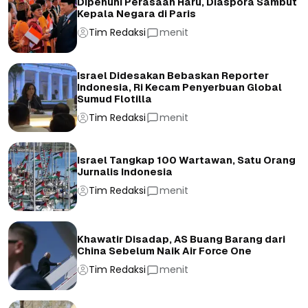
Dipenuhi Perasaan Haru, Diaspora Sambut
Kepala Negara di Paris
Tim Redaksi
menit
Israel Didesakan Bebaskan Reporter
Indonesia, Ri Kecam Penyerbuan Global
Sumud Flotilla
Tim Redaksi
menit
Israel Tangkap 100 Wartawan, Satu Orang
Jurnalis Indonesia
Tim Redaksi
menit
Khawatir Disadap, AS Buang Barang dari
China Sebelum Naik Air Force One
Tim Redaksi
menit