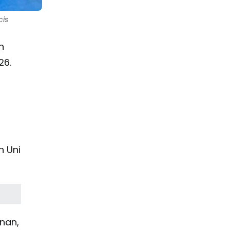
cis
n
26.
n Uni
nan,