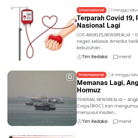
Internasional
1 minggu lalu
Terparah Covid 19
Nasional Lagi
LOS ANGELES,NEWSREAL.id –
negeri sebesar Amerika Seri
kebutuhan...
Tim Redaksi
menit
Internasional
4 minggu lalu
Memanas Lagi, Ang
Hormuz
TEHERAN, NEWSREAL.id – Angk
Corps/IRGC) Iran mengumum
menyusul insiden...
Tim Redaksi
menit