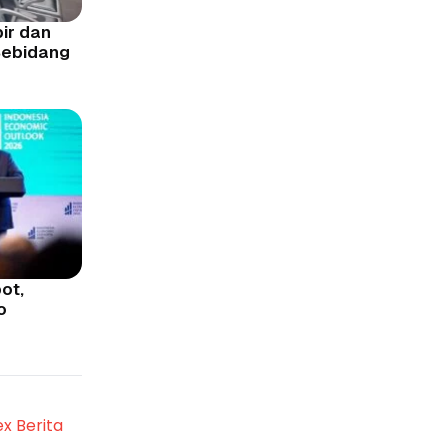
ir dan
Sebidang
ot,
o
ex Berita