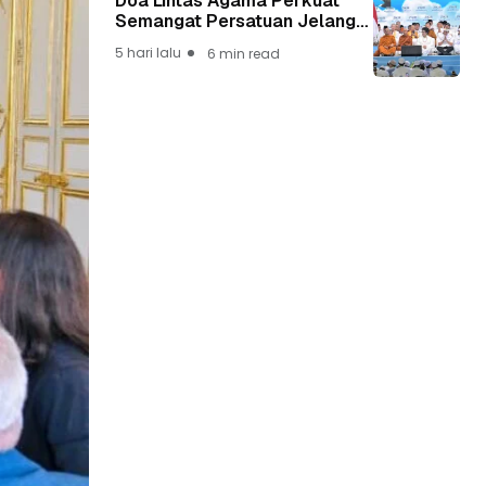
Doa Lintas Agama Perkuat
Semangat Persatuan Jelang
HUT ke-81 Kemerdekaan RI
5 hari lalu
6 min read