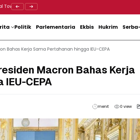
al Tower BTS, Diwa : Nyawa dan Keselamatan Warga Lebih Berha
Doa Lintas Agama Perkuat Semangat Persatuan Jelang HU
Dukung M
rita
Politik
Parlementaria
Ekbis
Hukrim
Serba-
ron Bahas Kerja Sama Pertahanan hingga IEU-CEPA
residen Macron Bahas Kerja
a IEU-CEPA
menit
0
view