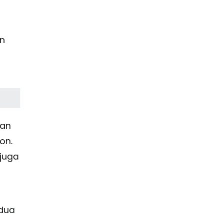
n
gan
on.
 juga
dua