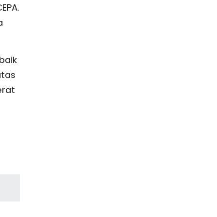
CEPA.
a
baik
atas
rat