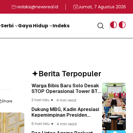
rga
T ke-81 Kemerdekaan RI
BG, Kadin Apresiasi Kepemimpinan Presiden Prabowo yang Visi
Staf Khusus Menag RI 
redaksi@newsreal.id
Jumat, 7 Agustus 2026
Serbi
Gaya Hidup
Indeks
Berita Terpopuler
Warga Bibis Baru Solo Desak
STOP Operasional Tower BTS,
Diwa : Nyawa dan
3 hari lalu
4 min read
Share
Keselamatan Warga Lebih
Berharga
Dukung MBG, Kadin Apresiasi
Kepemimpinan Presiden
Prabowo yang Visioner
6 hari lalu
4 min read