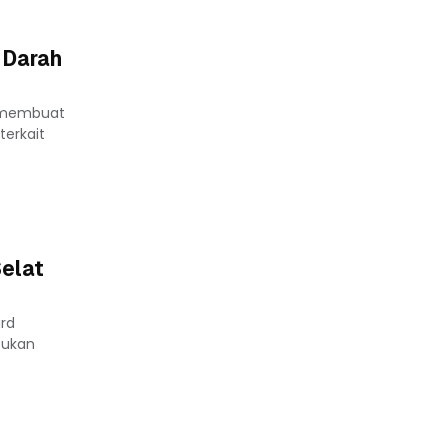
 Darah
2 membuat
terkait
elat
ard
tukan