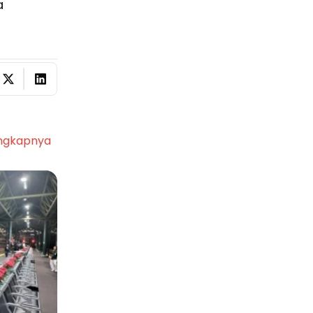
a
ngkapnya