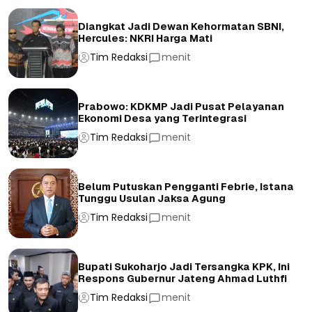
Diangkat Jadi Dewan Kehormatan SBNI,
Hercules: NKRI Harga Mati
Tim Redaksi
menit
Prabowo: KDKMP Jadi Pusat Pelayanan
Ekonomi Desa yang Terintegrasi
Tim Redaksi
menit
Belum Putuskan Pengganti Febrie, Istana
Tunggu Usulan Jaksa Agung
Tim Redaksi
menit
Bupati Sukoharjo Jadi Tersangka KPK, Ini
Respons Gubernur Jateng Ahmad Luthfi
Tim Redaksi
menit