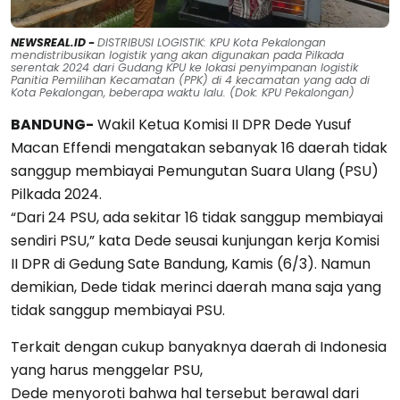
NEWSREAL.ID -
DISTRIBUSI LOGISTIK: KPU Kota Pekalongan
mendistribusikan logistik yang akan digunakan pada Pilkada
serentak 2024 dari Gudang KPU ke lokasi penyimpanan logistik
Panitia Pemilihan Kecamatan (PPK) di 4 kecamatan yang ada di
Kota Pekalongan, beberapa waktu lalu. (Dok: KPU Pekalongan)
BANDUNG-
Wakil Ketua Komisi II DPR Dede Yusuf
Macan Effendi mengatakan sebanyak 16 daerah tidak
sanggup membiayai Pemungutan Suara Ulang (PSU)
Pilkada 2024.
“Dari 24 PSU, ada sekitar 16 tidak sanggup membiayai
sendiri PSU,” kata Dede seusai kunjungan kerja Komisi
II DPR di Gedung Sate Bandung, Kamis (6/3). Namun
demikian, Dede tidak merinci daerah mana saja yang
tidak sanggup membiayai PSU.
Terkait dengan cukup banyaknya daerah di Indonesia
yang harus menggelar PSU,
Dede menyoroti bahwa hal tersebut berawal dari