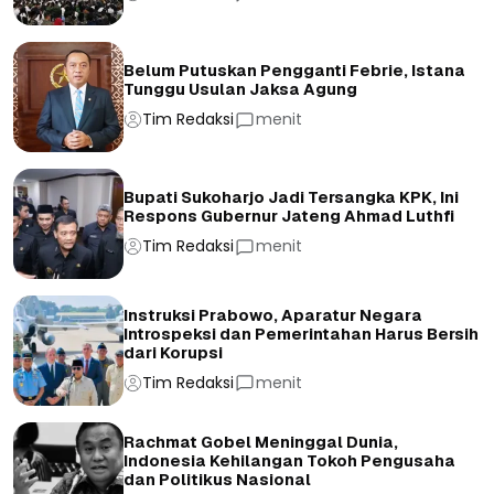
Belum Putuskan Pengganti Febrie, Istana
Tunggu Usulan Jaksa Agung
Tim Redaksi
menit
Bupati Sukoharjo Jadi Tersangka KPK, Ini
Respons Gubernur Jateng Ahmad Luthfi
Tim Redaksi
menit
Instruksi Prabowo, Aparatur Negara
Introspeksi dan Pemerintahan Harus Bersih
dari Korupsi
Tim Redaksi
menit
Rachmat Gobel Meninggal Dunia,
Indonesia Kehilangan Tokoh Pengusaha
dan Politikus Nasional