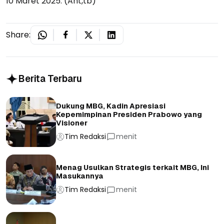
10 Maret 2025. (Ant,tb)
Share:
Berita Terbaru
Dukung MBG, Kadin Apresiasi
Kepemimpinan Presiden Prabowo yang
Visioner
Tim Redaksi
menit
Menag Usulkan Strategis terkait MBG, Ini
Masukannya
Tim Redaksi
menit