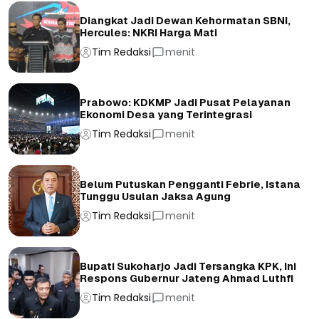
Diangkat Jadi Dewan Kehormatan SBNI,
Hercules: NKRI Harga Mati
Tim Redaksi
menit
Prabowo: KDKMP Jadi Pusat Pelayanan
Ekonomi Desa yang Terintegrasi
Tim Redaksi
menit
Belum Putuskan Pengganti Febrie, Istana
Tunggu Usulan Jaksa Agung
Tim Redaksi
menit
Bupati Sukoharjo Jadi Tersangka KPK, Ini
Respons Gubernur Jateng Ahmad Luthfi
Tim Redaksi
menit