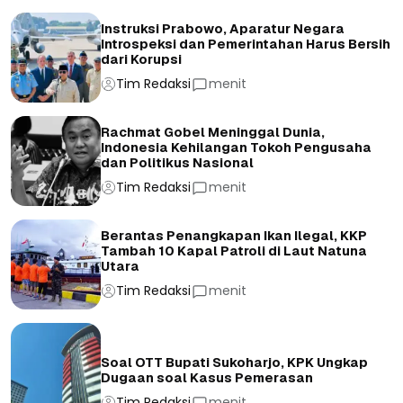
Instruksi Prabowo, Aparatur Negara
Introspeksi dan Pemerintahan Harus Bersih
dari Korupsi
Tim Redaksi
menit
Rachmat Gobel Meninggal Dunia,
Indonesia Kehilangan Tokoh Pengusaha
dan Politikus Nasional
Tim Redaksi
menit
Berantas Penangkapan Ikan Ilegal, KKP
Tambah 10 Kapal Patroli di Laut Natuna
Utara
Tim Redaksi
menit
Soal OTT Bupati Sukoharjo, KPK Ungkap
Dugaan soal Kasus Pemerasan
Tim Redaksi
menit