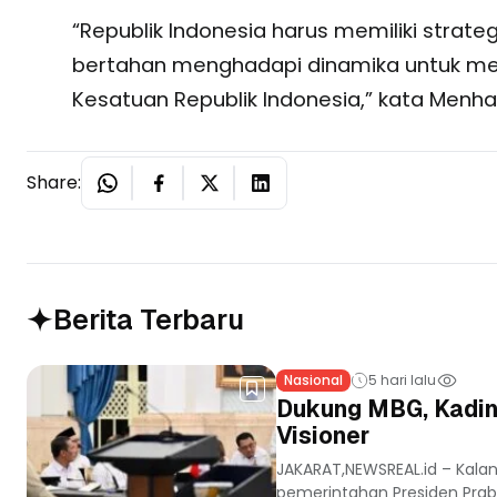
“Republik Indonesia harus memiliki strat
bertahan menghadapi dinamika untuk me
Kesatuan Republik Indonesia,” kata Menhan
Share:
Berita Terbaru
Nasional
5 hari lalu
Dukung MBG, Kadin
Visioner
JAKARAT,NEWSREAL.id – Kala
pemerintahan Presiden Prab