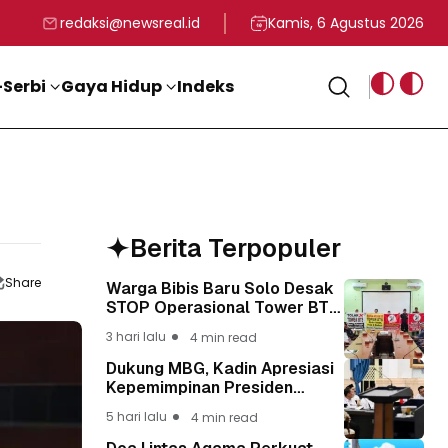
rga
T ke-81 Kemerdekaan RI
BG, Kadin Apresiasi Kepemimpinan Presiden Prabowo yang Visi
Staf Khusus Menag RI 
redaksi@newsreal.id
Kamis, 6 Agustus 2026
Serbi
Gaya Hidup
Indeks
Berita Terpopuler
Share
Warga Bibis Baru Solo Desak
STOP Operasional Tower BTS,
Diwa : Nyawa dan
3 hari lalu
4 min read
Keselamatan Warga Lebih
Berharga
Dukung MBG, Kadin Apresiasi
Kepemimpinan Presiden
Prabowo yang Visioner
5 hari lalu
4 min read