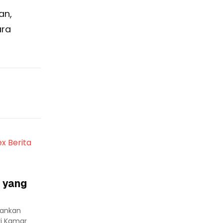
an,
ara
ex Berita
 yang
lankan
ri Kamar