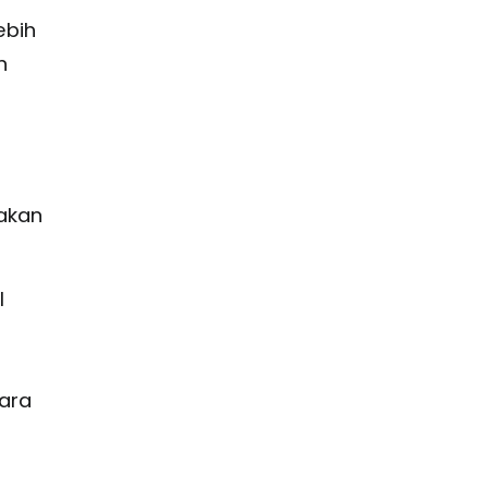
ebih
n
s
akan
I
ara