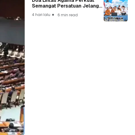
Doa Lintas Agama Perkuat
Semangat Persatuan Jelang
HUT ke-81 Kemerdekaan RI
4 hari lalu
6 min read