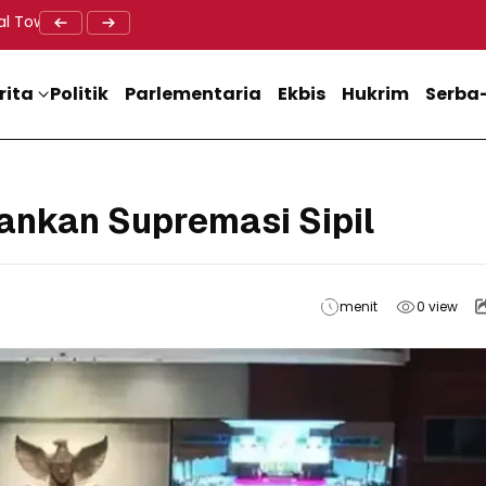
al Tower BTS, Diwa : Nyawa dan Keselamatan Warga Lebih Berha
Doa Lintas Agama Perkuat Semangat Persatuan Jelang HU
Dukung M
rita
Politik
Parlementaria
Ekbis
Hukrim
Serba-
ankan Supremasi Sipil
menit
0
view