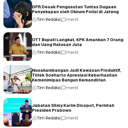
DPR Desak Pengusutan Tuntas Dugaan
Penyekapan oleh Oknum Polisi di Jateng
Tim Redaksi
menit
OTT Bupati Langkat, KPK Amankan 7 Orang
dan Uang Ratusan Juta
Tim Redaksi
menit
Nusakambangan Jadi Kawasan Produktif,
Titiek Soeharto Apresiasi Keberhasilan
Kemenimipas Bangun Kemandirian
Tim Redaksi
menit
Jabatan Silmy Karim Dicopot, Perintah
Presiden Prabowo
Tim Redaksi
menit