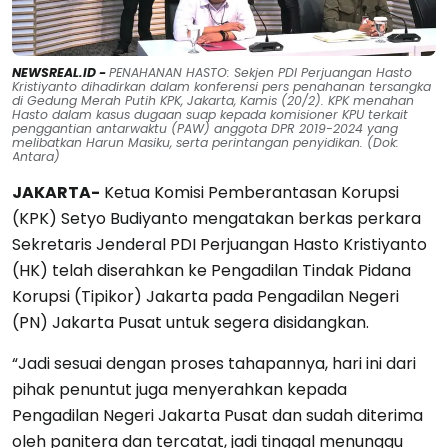
NEWSREAL.ID -
PENAHANAN HASTO: Sekjen PDI Perjuangan Hasto
Kristiyanto dihadirkan dalam konferensi pers penahanan tersangka
di Gedung Merah Putih KPK, Jakarta, Kamis (20/2). KPK menahan
Hasto dalam kasus dugaan suap kepada komisioner KPU terkait
penggantian antarwaktu (PAW) anggota DPR 2019-2024 yang
melibatkan Harun Masiku, serta perintangan penyidikan. (Dok:
Antara)
JAKARTA-
Ketua Komisi Pemberantasan Korupsi
(KPK) Setyo Budiyanto mengatakan berkas perkara
Sekretaris Jenderal PDI Perjuangan Hasto Kristiyanto
(HK) telah diserahkan ke Pengadilan Tindak Pidana
Korupsi (Tipikor) Jakarta pada Pengadilan Negeri
(PN) Jakarta Pusat untuk segera disidangkan.
“Jadi sesuai dengan proses tahapannya, hari ini dari
pihak penuntut juga menyerahkan kepada
Pengadilan Negeri Jakarta Pusat dan sudah diterima
oleh panitera dan tercatat, jadi tinggal menunggu