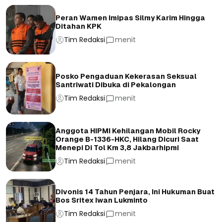
Peran Wamen Imipas Silmy Karim Hingga
Ditahan KPK
Tim Redaksi
menit
Posko Pengaduan Kekerasan Seksual
Santriwati Dibuka di Pekalongan
Tim Redaksi
menit
Anggota HIPMI Kehilangan Mobil Rocky
Orange B-1336-HKC, Hilang Dicuri Saat
Menepi Di Tol Km 3,8 Jakbarhipmi
Tim Redaksi
menit
Divonis 14 Tahun Penjara, Ini Hukuman Buat
Bos Sritex Iwan Lukminto
Tim Redaksi
menit