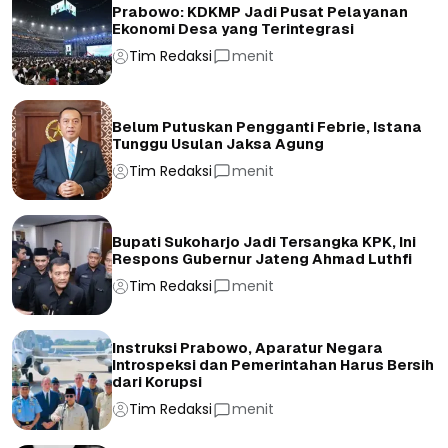
Prabowo: KDKMP Jadi Pusat Pelayanan
Ekonomi Desa yang Terintegrasi
Tim Redaksi
menit
Belum Putuskan Pengganti Febrie, Istana
Tunggu Usulan Jaksa Agung
Tim Redaksi
menit
Bupati Sukoharjo Jadi Tersangka KPK, Ini
Respons Gubernur Jateng Ahmad Luthfi
Tim Redaksi
menit
Instruksi Prabowo, Aparatur Negara
Introspeksi dan Pemerintahan Harus Bersih
dari Korupsi
Tim Redaksi
menit