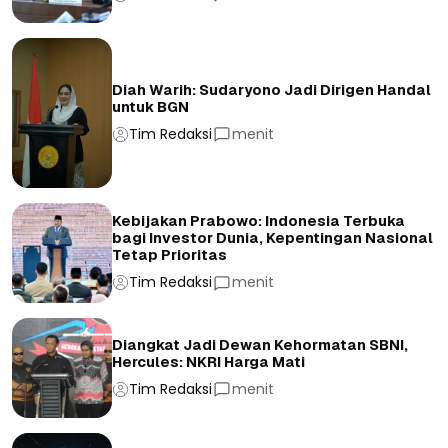
Diah Warih: Sudaryono Jadi Dirigen Handal
untuk BGN
Tim Redaksi
menit
Kebijakan Prabowo: Indonesia Terbuka
bagi Investor Dunia, Kepentingan Nasional
Tetap Prioritas
Tim Redaksi
menit
Diangkat Jadi Dewan Kehormatan SBNI,
Hercules: NKRI Harga Mati
Tim Redaksi
menit