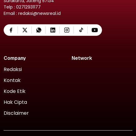
Surakarta, Jateng 57134
Telp : 02712931177
Email : redaksi@newsreal.id
Company
Network
Redaksi
Kontak
Kode Etik
Hak Cipta
Disclaimer