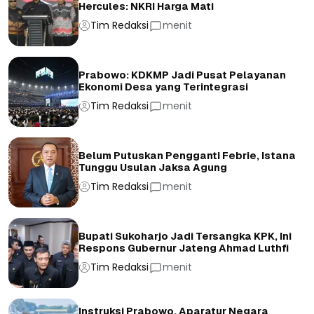
Hercules: NKRI Harga Mati
Tim Redaksi
menit
Prabowo: KDKMP Jadi Pusat Pelayanan
Ekonomi Desa yang Terintegrasi
Tim Redaksi
menit
Belum Putuskan Pengganti Febrie, Istana
Tunggu Usulan Jaksa Agung
Tim Redaksi
menit
Bupati Sukoharjo Jadi Tersangka KPK, Ini
Respons Gubernur Jateng Ahmad Luthfi
Tim Redaksi
menit
Instruksi Prabowo, Aparatur Negara