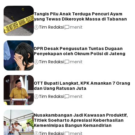
Tangis Pilu Anak Terduga Pencuri Ayam
yang Tewas Dikeroyok Massa di Tabanan
Tim Redaksi
menit
DPR Desak Pengusutan Tuntas Dugaan
Penyekapan oleh Oknum Polisi di Jateng
Tim Redaksi
menit
OTT Bupati Langkat, KPK Amankan 7 Orang
dan Uang Ratusan Juta
Tim Redaksi
menit
Nusakambangan Jadi Kawasan Produktif,
Titiek Soeharto Apresiasi Keberhasilan
Kemenimipas Bangun Kemandirian
Tim Redaksi
menit