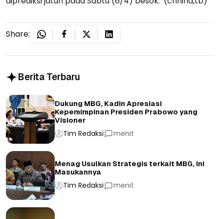
diprediksi jatuh pada Sabtu (6/4) besok. (cnnind,tb)
Share:
Berita Terbaru
Dukung MBG, Kadin Apresiasi
Kepemimpinan Presiden Prabowo yang
Visioner
Tim Redaksi
menit
Menag Usulkan Strategis terkait MBG, Ini
Masukannya
Tim Redaksi
menit