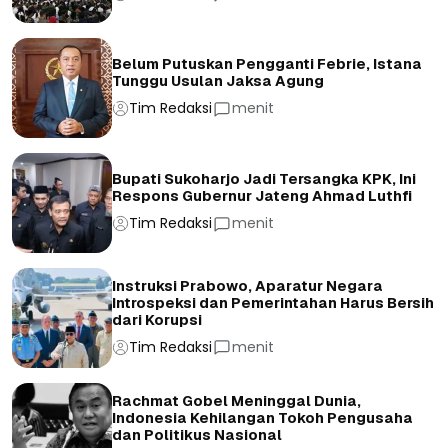
Belum Putuskan Pengganti Febrie, Istana
Tunggu Usulan Jaksa Agung
Tim Redaksi
menit
Bupati Sukoharjo Jadi Tersangka KPK, Ini
Respons Gubernur Jateng Ahmad Luthfi
Tim Redaksi
menit
Instruksi Prabowo, Aparatur Negara
Introspeksi dan Pemerintahan Harus Bersih
dari Korupsi
Tim Redaksi
menit
Rachmat Gobel Meninggal Dunia,
Indonesia Kehilangan Tokoh Pengusaha
dan Politikus Nasional