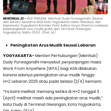
NEWSREAL.ID -
BUS PEMUDIK: Menhub Dudy Purwagandhi (kedua
dari kanan) bersama Wali Kota Yogyakarta Hasto Wardoyo dan
Kapolresta Yogyakarta Kombes Polisi Aditya Surya Dharma melepas
keberangkatan bus mudik gratis dari Terminal Giwangan,
Yogyakarta, Sabtu (5/4). (Dok: Ist)
Peningkatan Arus Mudik Seusai Lebaran
YOGYAKARTA-
Menteri Perhubungan (Menhub)
Dudy Purwagandhi menyebut perpanjangan masa
Work From Anywhere (WFA) bagi ASN dilakukan
karena adanya peningkatan arus mudik hingga
H+2 Lebaran 2025 atau pada Selasa (2/4) kemarin.
“Ya kami melihat memang ketika di H+2 tanggal 3
(April) melihat masih ada peningkatan arus mudik,”
kata Dudy di Terminal Giwangan, Kota Yogyakarta,
DIY, Sabtu (5/4).