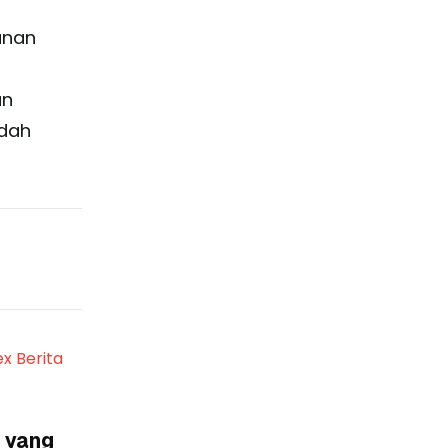
anan
an
udah
ex Berita
 yang