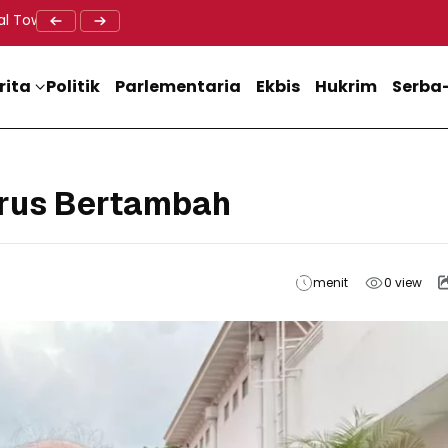
al Tower BTS, Diwa : Nyawa dan Keselamatan Warga Lebih Berha
Doa Lintas Agama Perkuat Semangat Persatuan Jelang HU
Dukung M
rita
Politik
Parlementaria
Ekbis
Hukrim
Serba-
erus Bertambah
menit
0
view