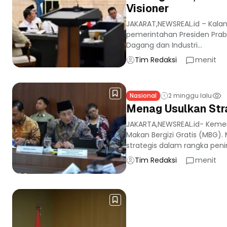
Visioner
JAKARAT,NEWSREAL.id – Kala
pemerintahan Presiden Prab
Dagang dan Industri...
Tim Redaksi
menit
Nasional
2 minggu lalu
Menag Usulkan Stra
JAKARTA,NEWSREAL.id- Keme
Makan Bergizi Gratis (MBG)
strategis dalam rangka peni
Tim Redaksi
menit