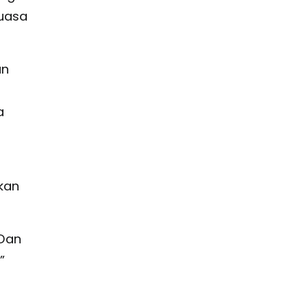
kuasa
an
a
kan
 Dan
”