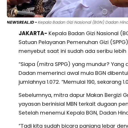
NEWSREAL.ID -
Kepala Badan Gizi Nasional (BGN) Dadan Hinda
JAKARTA-
Kepala Badan Gizi Nasional (
Satuan Pelayanan Pemenuhan Gizi (SPPG) 
menyebut saat ini sudah ada seribu lebih
“Siapa (mitra SPPG) yang mundur? Yang a
Dadan memerinci awal mula BGN dibentuk 
jumlahnya 1.072. “Memulai 190, sekarang 1.
Sebelumnya, mitra dapur Makan Bergizi Gr
yayasan berinisial MBN terkait dugaan pe
Setelah menemui Kepala BGN, Dadan Hinda
“Tadi kita sudah bicara panjang lebar de