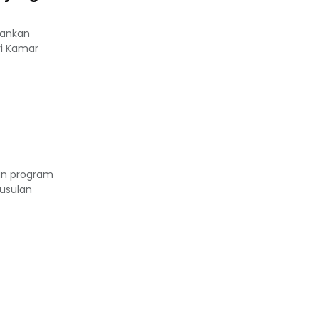
lankan
ri Kamar
an program
usulan