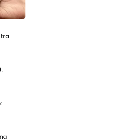
tra
.
k
ang