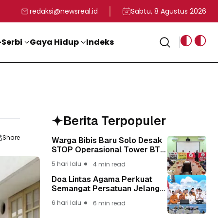
rga
T ke-81 Kemerdekaan RI
BG, Kadin Apresiasi Kepemimpinan Presiden Prabowo yang Visi
Staf Khusus Menag RI 
redaksi@newsreal.id
Sabtu, 8 Agustus 2026
Serbi
Gaya Hidup
Indeks
Berita Terpopuler
Share
Warga Bibis Baru Solo Desak
STOP Operasional Tower BTS,
Diwa : Nyawa dan
5 hari lalu
4 min read
Keselamatan Warga Lebih
Berharga
Doa Lintas Agama Perkuat
Semangat Persatuan Jelang
HUT ke-81 Kemerdekaan RI
6 hari lalu
6 min read