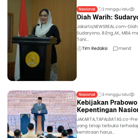
Nasional
2 minggu lalu
Diah Warih: Sudary
Jakarta,NEWSREAL.com-Diah Wa
Sudaryono, B.Eng.,M., MBA m
Tani...
Tim Redaksi
menit
Nasional
3 minggu lalu
Kebijakan Prabowo:
Kepentingan Nasion
JAKARTA,TAPALBATAS.co-Pres
yang tetap terbuka terhada
kemitraan harus...