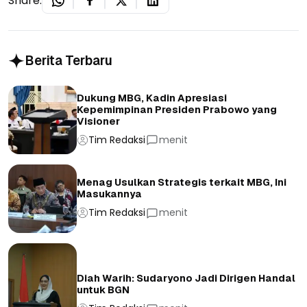
Share:
Berita Terbaru
Dukung MBG, Kadin Apresiasi
Kepemimpinan Presiden Prabowo yang
Visioner
Tim Redaksi
menit
Menag Usulkan Strategis terkait MBG, Ini
Masukannya
Tim Redaksi
menit
Diah Warih: Sudaryono Jadi Dirigen Handal
untuk BGN