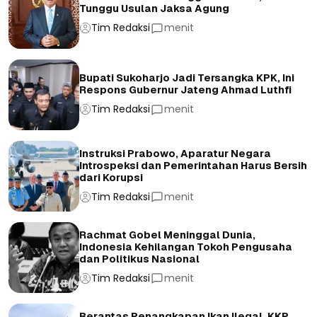
Tunggu Usulan Jaksa Agung
Tim Redaksi
menit
Bupati Sukoharjo Jadi Tersangka KPK, Ini
Respons Gubernur Jateng Ahmad Luthfi
Tim Redaksi
menit
Instruksi Prabowo, Aparatur Negara
Introspeksi dan Pemerintahan Harus Bersih
dari Korupsi
Tim Redaksi
menit
Rachmat Gobel Meninggal Dunia,
Indonesia Kehilangan Tokoh Pengusaha
dan Politikus Nasional
Tim Redaksi
menit
Berantas Penangkapan Ikan Ilegal, KKP