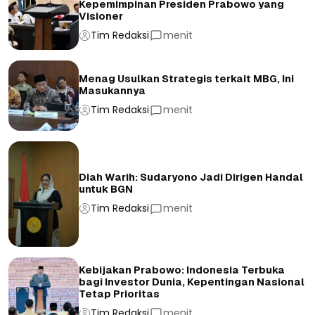
Kepemimpinan Presiden Prabowo yang
Visioner
Tim Redaksi
menit
Menag Usulkan Strategis terkait MBG, Ini
Masukannya
Tim Redaksi
menit
Diah Warih: Sudaryono Jadi Dirigen Handal
untuk BGN
Tim Redaksi
menit
Kebijakan Prabowo: Indonesia Terbuka
bagi Investor Dunia, Kepentingan Nasional
Tetap Prioritas
Tim Redaksi
menit