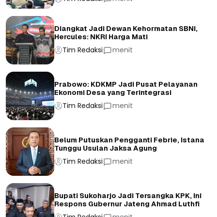
Diangkat Jadi Dewan Kehormatan SBNI,
Hercules: NKRI Harga Mati
Tim Redaksi
menit
Prabowo: KDKMP Jadi Pusat Pelayanan
Ekonomi Desa yang Terintegrasi
Tim Redaksi
menit
Belum Putuskan Pengganti Febrie, Istana
Tunggu Usulan Jaksa Agung
Tim Redaksi
menit
Bupati Sukoharjo Jadi Tersangka KPK, Ini
Respons Gubernur Jateng Ahmad Luthfi