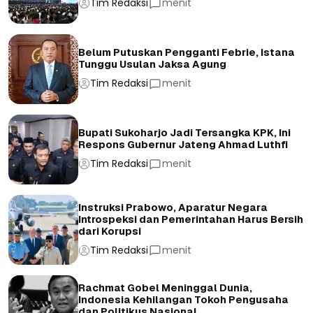
Tim Redaksi
menit
Belum Putuskan Pengganti Febrie, Istana
Tunggu Usulan Jaksa Agung
Tim Redaksi
menit
Bupati Sukoharjo Jadi Tersangka KPK, Ini
Respons Gubernur Jateng Ahmad Luthfi
Tim Redaksi
menit
Instruksi Prabowo, Aparatur Negara
Introspeksi dan Pemerintahan Harus Bersih
dari Korupsi
Tim Redaksi
menit
Rachmat Gobel Meninggal Dunia,
Indonesia Kehilangan Tokoh Pengusaha
dan Politikus Nasional