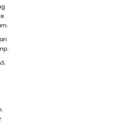
ng
ke
ram
.
ari
ump.
S.
.
r