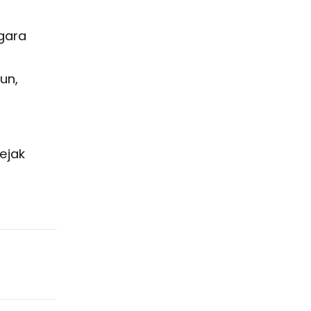
gara
un,
ejak