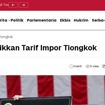
al Tower BTS, Diwa : Nyawa dan Keselamatan Warga Lebih Berha
Doa Lintas Agama Perkuat Semangat Persatuan Jelang HU
Dukung M
rita
Politik
Parlementaria
Ekbis
Hukrim
Serba-
Tiongkok
kkan Tarif Impor Tiongkok
menit
0
view