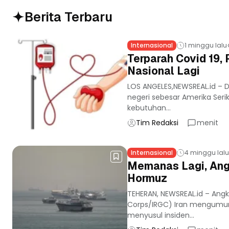
Berita Terbaru
Internasional
1 minggu lalu
Terparah Covid 19
Nasional Lagi
LOS ANGELES,NEWSREAL.id –
negeri sebesar Amerika Seri
kebutuhan...
Tim Redaksi
menit
Internasional
4 minggu lalu
Memanas Lagi, Ang
Hormuz
TEHERAN, NEWSREAL.id – Angk
Corps/IRGC) Iran mengumum
menyusul insiden...