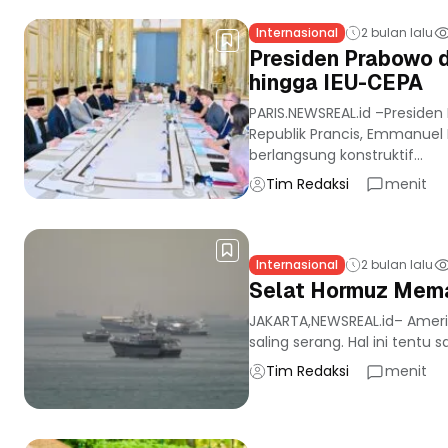
Internasional
2 bulan lalu
Presiden Prabowo 
hingga IEU-CEPA
PARIS.NEWSREAL.id –Preside
Republik Prancis, Emmanuel 
berlangsung konstruktif...
Tim Redaksi
menit
Internasional
2 bulan lalu
Selat Hormuz Mema
JAKARTA,NEWSREAL.id– Amerik
saling serang. Hal ini tentu 
Tim Redaksi
menit