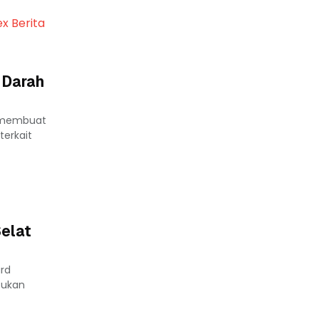
ex Berita
 Darah
2 membuat
terkait
elat
ard
tukan