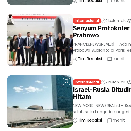
Tim Redaksi
menit
Internasional
2 bulan lalu
Senyum Protokoler
Prabowo
PRANCIS,NEWSREAL.id – Ada
Prabowo Subianto di Paris, R
Tim Redaksi
menit
Internasional
2 bulan lalu
Israel-Rusia Ditud
Hitam
NEW YORK, NEWSREAL.id – Seb
salah satu kengerian negeri y
Tim Redaksi
menit