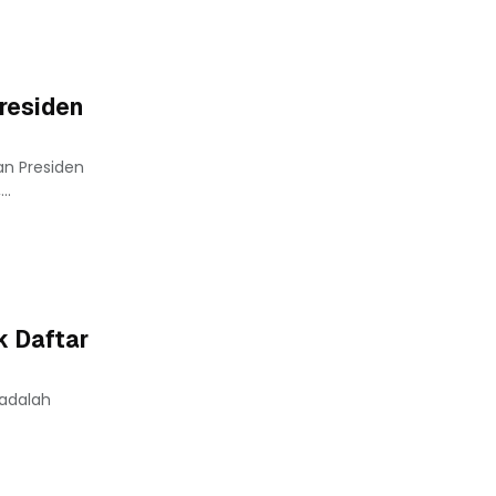
residen
n Presiden
..
k Daftar
 adalah