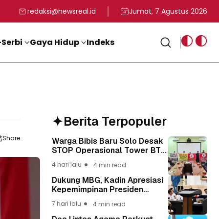
rga
T ke-81 Kemerdekaan RI
BG, Kadin Apresiasi Kepemimpinan Presiden Prabowo yang Visi
Staf Khusus Menag RI 
redaksi@newsreal.id
Jumat, 7 Agustus 2026
Serbi
Gaya Hidup
Indeks
Berita Terpopuler
Share
Warga Bibis Baru Solo Desak
STOP Operasional Tower BTS,
Diwa : Nyawa dan
4 hari lalu
4 min read
Keselamatan Warga Lebih
Berharga
Dukung MBG, Kadin Apresiasi
Kepemimpinan Presiden
Prabowo yang Visioner
7 hari lalu
4 min read