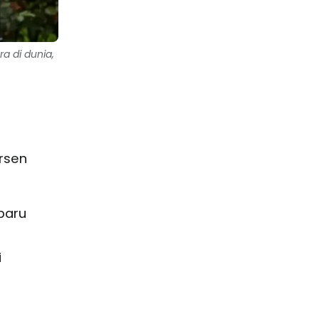
a di dunia,
rsen
baru
i