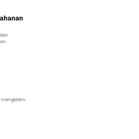
tahanan
iden
uan
ya mengklaim