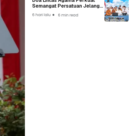
Doa Lintas Agama Perkuat
Semangat Persatuan Jelang
HUT ke-81 Kemerdekaan RI
6 hari lalu
6 min read