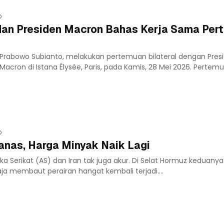
dan Presiden Macron Bahas Kerja Sama Per
n Prabowo Subianto, melakukan pertemuan bilateral dengan Pres
Macron di Istana Élysée, Paris, pada Kamis, 28 Mei 2026. Pertem
nas, Harga Minyak Naik Lagi
a Serikat (AS) dan Iran tak juga akur. Di Selat Hormuz keduan
saja membaut perairan hangat kembali terjadi....