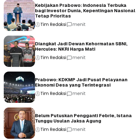
Kebijakan Prabowo: Indonesia Terbuka
bagi Investor Dunia, Kepentingan Nasional
Tetap Prioritas
Tim Redaksi
menit
Diangkat Jadi Dewan Kehormatan SBNI,
Hercules: NKRI Harga Mati
Tim Redaksi
menit
Prabowo: KDKMP Jadi Pusat Pelayanan
Ekonomi Desa yang Terintegrasi
Tim Redaksi
menit
Belum Putuskan Pengganti Febrie, Istana
Tunggu Usulan Jaksa Agung
Tim Redaksi
menit