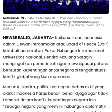
NEWSREAL.ID -
TANDATANGANI BOP: Presiden Prabowo Subianto
menjadi salah satu pemimpin negara yang menandatangani
Board of Peace Charter, Kamis (22/1/2025) di Davos, Swiss. (Foto:
Setkab)
NEWSREAL.ID, JAKARTA-
Keikutsertaan Indonesia
dalam Dewan Perdamaian atau Board of Peace (BoP)
kembali jadi sorotan. Pakar Hubungan Internasional
Universitas Nasional, Hendra Maulana Saragih
mengingatkan pemerintah agar mewaspadai potensi
benturan kepentingan antarnegara di tengah situasi
konflik global yang kian memanas.
Menurut Hendra, politik luar negeri bebas aktif yang
dianut Indonesia harus benar-benar dijaga agar tidak
terseret dalam konflik kepentingan negara lain.
“Sebagai negara yang memiliki hubungan diplomatik