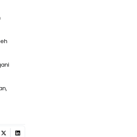
n
leh
gani
an,