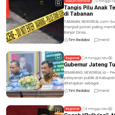
Hukum Kriminal
2 minggu la
Tangis Pilu Anak 
di Tabanan
TABANAN, NEWSREAL.com-Su
menjadi potret paling memil
Banjar Dinas...
Tim Redaksi
menit
Regional
4 minggu lalu
Gubernur Jateng Tu
SEMARANG, NEWSREAL.id – P
pelayanan publik di Kabupate
ditetapkan sebagai...
Tim Redaksi
menit
Regional
4 minggu lalu