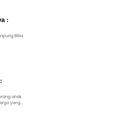
a :
mpung Bibis
:
eorang anak
rga yang...