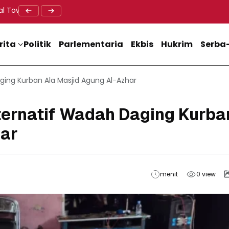
al Tower BTS, Diwa : Nyawa dan Keselamatan Warga Lebih Berha
Doa Lintas Agama Perkuat Semangat Persatuan Jelang HU
Dukung M
rita
Politik
Parlementaria
Ekbis
Hukrim
Serba-
aging Kurban Ala Masjid Agung Al-Azhar
ternatif Wadah Daging Kurba
har
menit
0
view