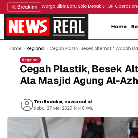
Warga Bibis Baru Solo Desak STOP Operasion
Breaking
Home
Be
Cegah Plastik, Besek Alternatif Wadah D
Home
Regional
Regional
Cegah Plastik, Besek Al
Ala Masjid Agung Al-Az
Tim Redaksi, newsreal.id
Rabu, 27 Mei 2026 14:48 WIB