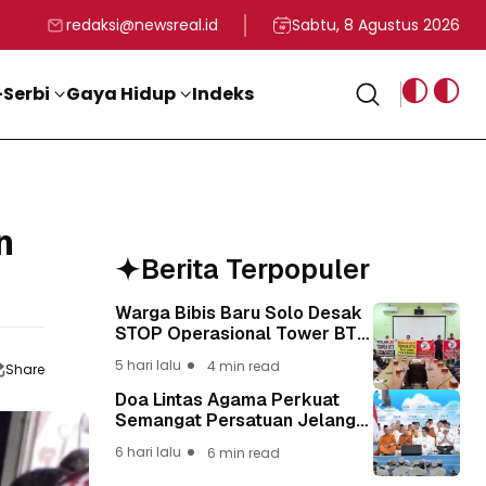
rga
T ke-81 Kemerdekaan RI
BG, Kadin Apresiasi Kepemimpinan Presiden Prabowo yang Visi
Staf Khusus Menag RI 
redaksi@newsreal.id
Sabtu, 8 Agustus 2026
Serbi
Gaya Hidup
Indeks
n
Berita Terpopuler
Warga Bibis Baru Solo Desak
STOP Operasional Tower BTS,
Diwa : Nyawa dan
5 hari lalu
4 min read
Share
Keselamatan Warga Lebih
Berharga
Doa Lintas Agama Perkuat
Semangat Persatuan Jelang
HUT ke-81 Kemerdekaan RI
6 hari lalu
6 min read