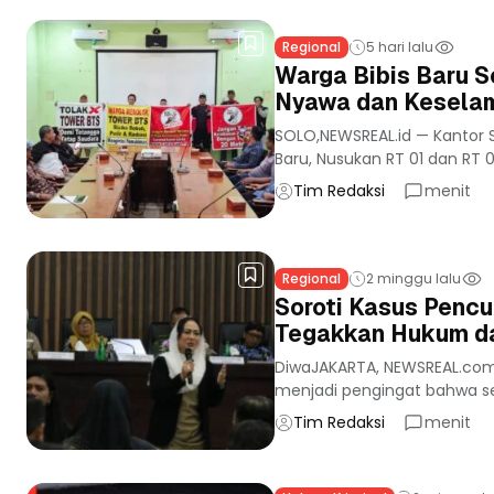
Regional
5 hari lalu
Warga Bibis Baru S
Nyawa dan Keselam
SOLO,NEWSREAL.id — Kantor S
Baru, Nusukan RT 01 dan RT 02
Tim Redaksi
menit
Regional
2 minggu lalu
Soroti Kasus Pencu
Tegakkan Hukum da
DiwaJAKARTA, NEWSREAL.com– 
menjadi pengingat bahwa se
Tim Redaksi
menit