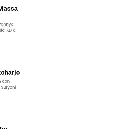
 Massa
yahnya
al KD di
koharjo
n dan
 Suryani