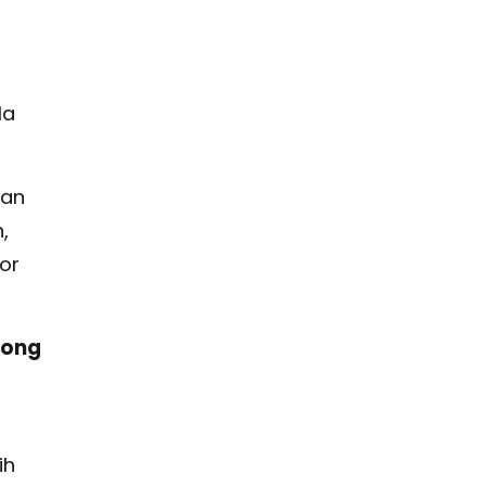
la
dan
,
or
tong
ih