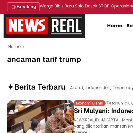
Warga Bibis Baru Solo Desak STOP Operasion
Breaking
Home
Be
Home
ancaman tarif trump
Berita Terbaru
Akurat, Independen, Terperca
Ekonomi Bisnis
1 tahun lalu
Sri Mulyani: Indon
NEWSREAL.ID, JAKARTA- Mente
yang dilontarkan mantan Pr
Menkeu...