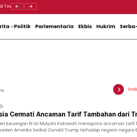
al Tower BTS, Diwa : Nyawa dan Keselamatan Warga Lebih Berha
Doa Lintas Agama Perkuat Semangat Persatuan Jelang HU
Dukung M
rita
Politik
Parlementaria
Ekbis
Hukrim
Serba-
Ind
ya.
esia Cermati Ancaman Tarif Tambahan dari 
ri Keuangan RI Sri Mulyani Indrawati merespons ancaman tarif 
esiden Amerika Serikat Donald Trump terhadap negara-negara B