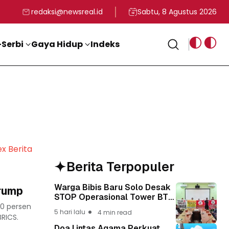
rga
T ke-81 Kemerdekaan RI
BG, Kadin Apresiasi Kepemimpinan Presiden Prabowo yang Visi
Staf Khusus Menag RI 
redaksi@newsreal.id
Sabtu, 8 Agustus 2026
Serbi
Gaya Hidup
Indeks
ex Berita
Berita Terpopuler
Warga Bibis Baru Solo Desak
Trump
STOP Operasional Tower BTS,
10 persen
Diwa : Nyawa dan
5 hari lalu
4 min read
Keselamatan Warga Lebih
RICS.
Berharga
Doa Lintas Agama Perkuat