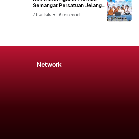
Semangat Persatuan Jelang
HUT ke-81 Kemerdekaan RI
7 hari lalu
6 min read
Network