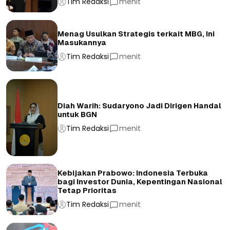
Tim Redaksi
menit
Menag Usulkan Strategis terkait MBG, Ini
Masukannya
Tim Redaksi
menit
Diah Warih: Sudaryono Jadi Dirigen Handal
untuk BGN
Tim Redaksi
menit
Kebijakan Prabowo: Indonesia Terbuka
bagi Investor Dunia, Kepentingan Nasional
Tetap Prioritas
Tim Redaksi
menit