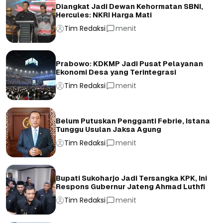
Diangkat Jadi Dewan Kehormatan SBNI,
Hercules: NKRI Harga Mati
Tim Redaksi
menit
Prabowo: KDKMP Jadi Pusat Pelayanan
Ekonomi Desa yang Terintegrasi
Tim Redaksi
menit
Belum Putuskan Pengganti Febrie, Istana
Tunggu Usulan Jaksa Agung
Tim Redaksi
menit
Bupati Sukoharjo Jadi Tersangka KPK, Ini
Respons Gubernur Jateng Ahmad Luthfi
Tim Redaksi
menit