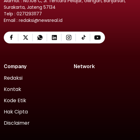
Alamat : No.108 C, Jl. Tentara Pelajar, Gilingan, Banjarsari,
Surakarta, Jateng 57134
Telp : 02712931177
Email : redaksi@newsreal.id
Company
Network
Redaksi
Kontak
Kode Etik
Hak Cipta
Disclaimer