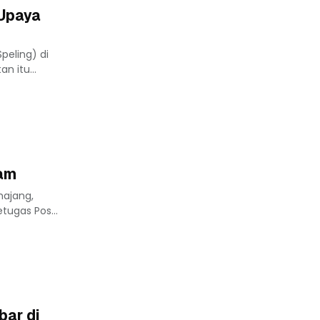
 Upaya
peling) di
n itu...
Jam
ajang,
tugas Pos...
bar di