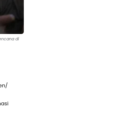
encana di
en/
asi