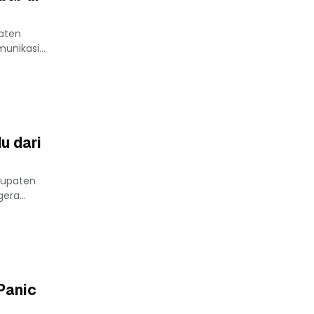
aten
unikasi...
u dari
bupaten
era...
Panic