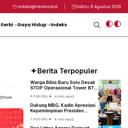
rga
T ke-81 Kemerdekaan RI
BG, Kadin Apresiasi Kepemimpinan Presiden Prabowo yang Visi
Staf Khusus Menag RI 
redaksi@newsreal.id
Sabtu, 8 Agustus 2026
Serbi
Gaya Hidup
Indeks
Berita Terpopuler
Warga Bibis Baru Solo Desak
STOP Operasional Tower BTS,
Diwa : Nyawa dan
4 hari lalu
4 min read
Share
Keselamatan Warga Lebih
Berharga
Dukung MBG, Kadin Apresiasi
Kepemimpinan Presiden
Prabowo yang Visioner
7 hari lalu
4 min read