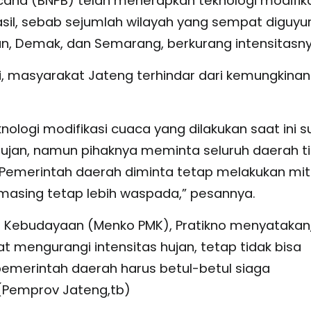
cana (BNPB) telah menerapkan teknologi modifik
asil, sebab sejumlah wilayah yang sempat diguyu
gan, Demak, dan Semarang, berkurang intensitasny
i, masyarakat Jateng terhindar dari kemungkinan
ologi modifikasi cuaca yang dilakukan saat ini 
s hujan, namun pihaknya meminta seluruh daerah t
Pemerintah daerah diminta tetap melakukan mit
masing tetap lebih waspada,” pesannya.
Kebudayaan (Menko PMK), Pratikno menyatakan
t mengurangi intensitas hujan, tetap tidak bisa
pemerintah daerah harus betul-betul siaga
(Pemprov Jateng,tb)