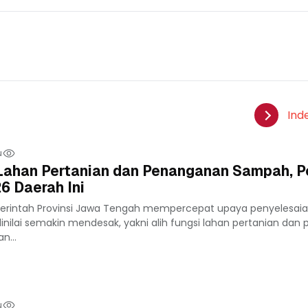
Ind
u
 Lahan Pertanian dan Penanganan Sampah, 
6 Daerah Ini
rintah Provinsi Jawa Tengah mempercepat upaya penyelesai
inilai semakin mendesak, yakni alih fungsi lahan pertanian dan
n...
u