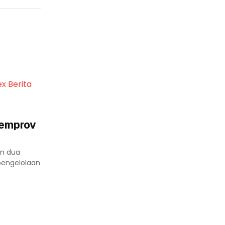
ex Berita
Pemprov
an dua
 pengelolaan