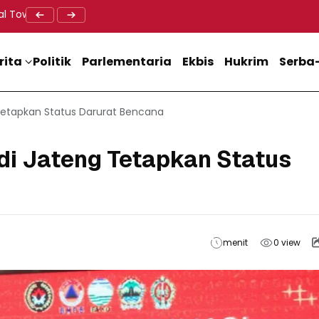
al Tower BTS, Diwa : Nyawa dan Keselamatan Warga Lebih Berha
Doa Lintas Agama Perkuat Semangat Persatuan Jelang HU
Dukung M
rita
Politik
Parlementaria
Ekbis
Hukrim
Serba-
Tetapkan Status Darurat Bencana
di Jateng Tetapkan Status
menit
0
view