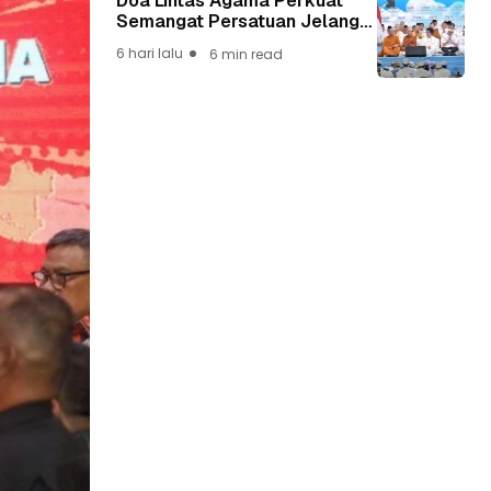
Doa Lintas Agama Perkuat
Semangat Persatuan Jelang
HUT ke-81 Kemerdekaan RI
6 hari lalu
6 min read