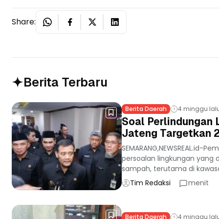
Share:
Berita Terbaru
Berita Daerah
4 minggu lal
Soal Perlindungan
Jateng Targetkan 2
SEMARANG,NEWSREAL.id-Peme
persoalan lingkungan yang d
sampah, terutama di kawasa
Tim Redaksi
menit
Berita Daerah
4 minggu lal