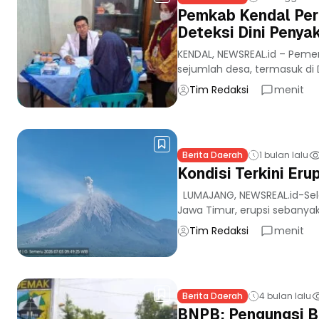
Pemkab Kendal Perl
Deteksi Dini Penyak
KENDAL, NEWSREAL.id – Pemeri
sejumlah desa, termasuk di 
Tim Redaksi
menit
Berita Daerah
1 bulan lalu
Kondisi Terkini Eru
LUMAJANG, NEWSREAL.id-Se
Jawa Timur, erupsi sebanyak
Tim Redaksi
menit
Berita Daerah
4 bulan lalu
BNPB: Pengungsi Ba