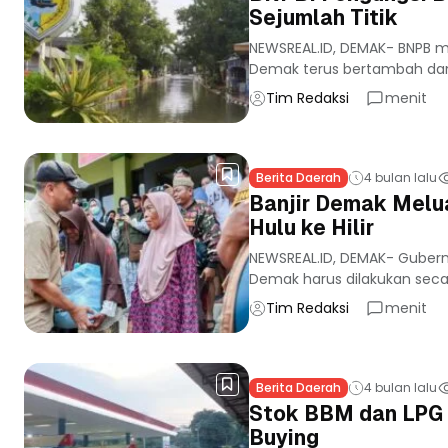
Sejumlah Titik
NEWSREAL.ID, DEMAK- BNPB m
Demak terus bertambah dan k
Tim Redaksi
menit
Berita Daerah
4 bulan lalu
Banjir Demak Melua
Hulu ke Hilir
NEWSREAL.ID, DEMAK- Guber
Demak harus dilakukan secara
Tim Redaksi
menit
Berita Daerah
4 bulan lalu
Stok BBM dan LPG 
Buying