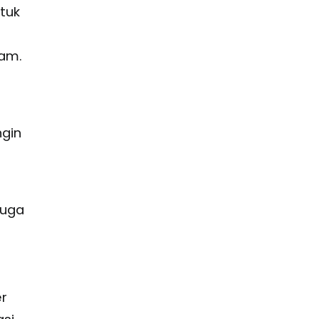
tuk
jam.
ngin
juga
r