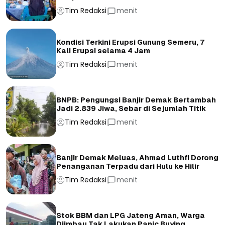
Tim Redaksi
menit
Kondisi Terkini Erupsi Gunung Semeru, 7
Kali Erupsi selama 4 Jam
Tim Redaksi
menit
BNPB: Pengungsi Banjir Demak Bertambah
Jadi 2.839 Jiwa, Sebar di Sejumlah Titik
Tim Redaksi
menit
Banjir Demak Meluas, Ahmad Luthfi Dorong
Penanganan Terpadu dari Hulu ke Hilir
Tim Redaksi
menit
Stok BBM dan LPG Jateng Aman, Warga
Diimbau Tak Lakukan Panic Buying