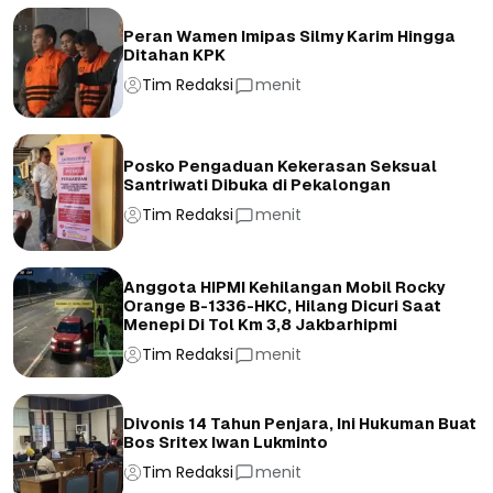
Peran Wamen Imipas Silmy Karim Hingga
Ditahan KPK
Tim Redaksi
menit
Posko Pengaduan Kekerasan Seksual
Santriwati Dibuka di Pekalongan
Tim Redaksi
menit
Anggota HIPMI Kehilangan Mobil Rocky
Orange B-1336-HKC, Hilang Dicuri Saat
Menepi Di Tol Km 3,8 Jakbarhipmi
Tim Redaksi
menit
Divonis 14 Tahun Penjara, Ini Hukuman Buat
Bos Sritex Iwan Lukminto
Tim Redaksi
menit