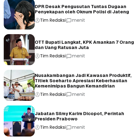
DPR Desak Pengusutan Tuntas Dugaan
Penyekapan oleh Oknum Polisi di Jateng
Tim Redaksi
menit
OTT Bupati Langkat, KPK Amankan 7 Orang
dan Uang Ratusan Juta
Tim Redaksi
menit
Nusakambangan Jadi Kawasan Produktif,
Titiek Soeharto Apresiasi Keberhasilan
Kemenimipas Bangun Kemandirian
Tim Redaksi
menit
Jabatan Silmy Karim Dicopot, Perintah
Presiden Prabowo
Tim Redaksi
menit