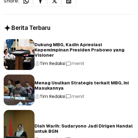
Share:
Berita Terbaru
Dukung MBG, Kadin Apresiasi
Kepemimpinan Presiden Prabowo yang
Visioner
Tim Redaksi
menit
Menag Usulkan Strategis terkait MBG, Ini
Masukannya
Tim Redaksi
menit
Diah Warih: Sudaryono Jadi Dirigen Handal
untuk BGN