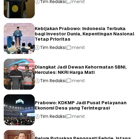
Tim Redaksi
menit
Kebijakan Prabowo: Indonesia Terbuka
bagi Investor Dunia, Kepentingan Nasional
Tetap Prioritas
Tim Redaksi
menit
Diangkat Jadi Dewan Kehormatan SBNI,
Hercules: NKRI Harga Mati
Tim Redaksi
menit
Prabowo: KDKMP Jadi Pusat Pelayanan
Ekonomi Desa yang Terintegrasi
Tim Redaksi
menit
Belum Putuskan Pengganti Febrie, Istana