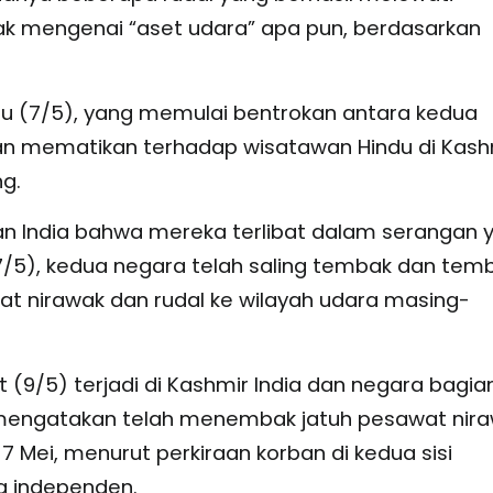
dak mengenai “aset udara” apa pun, berdasarkan
u (7/5), yang memulai bentrokan antara kedua
an mematikan terhadap wisatawan Hindu di Kash
g.
an India bahwa mereka terlibat dalam serangan 
7/5), kedua negara telah saling tembak dan tem
wat nirawak dan rudal ke wilayah udara masing-
9/5) terjadi di Kashmir India dan negara bagia
 mengatakan telah menembak jatuh pesawat nir
 7 Mei, menurut perkiraan korban di kedua sisi
ra independen.