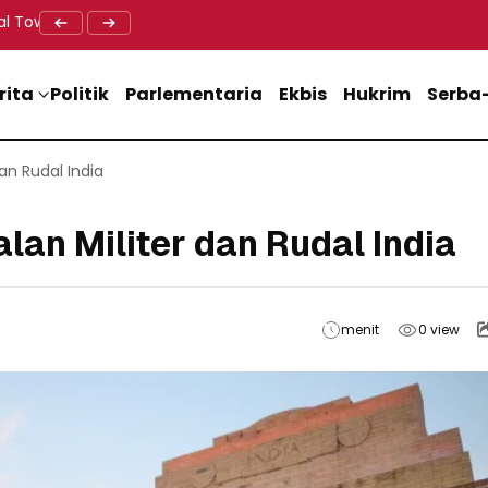
al Tower BTS, Diwa : Nyawa dan Keselamatan Warga Lebih Berha
Doa Lintas Agama Perkuat Semangat Persatuan Jelang HU
Dukung M
rita
Politik
Parlementaria
Ekbis
Hukrim
Serba-
an Rudal India
an Militer dan Rudal India
menit
0
view