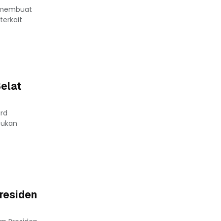
2 membuat
terkait
elat
ard
tukan
residen