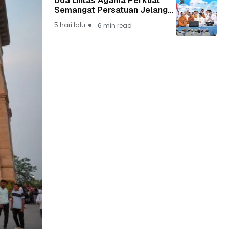
Doa Lintas Agama Perkuat
Semangat Persatuan Jelang
HUT ke-81 Kemerdekaan RI
5 hari lalu
6 min read