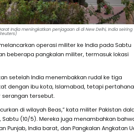
at India meningkatkan penjagaan di di New Delhi, India seiring
Reuters)
elancarkan operasi militer ke India pada Sabtu
n beberapa pangkalan militer, termasuk lokasi
kan setelah India menembakkan rudal ke tiga
at dengan ibu kota, Islamabad, tetapi pertahan
 serangan tersebut.
urkan di wilayah Beas,” kata militer Pakistan da
, Sabtu (10/5). Mereka juga menambahkan bahw
n Punjab, India barat, dan Pangkalan Angkatan 