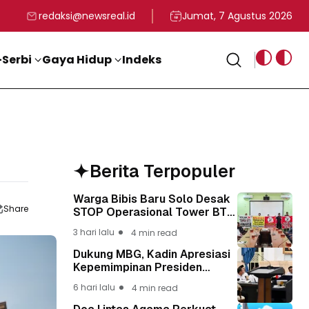
rga
T ke-81 Kemerdekaan RI
BG, Kadin Apresiasi Kepemimpinan Presiden Prabowo yang Visi
Staf Khusus Menag RI 
redaksi@newsreal.id
Jumat, 7 Agustus 2026
Serbi
Gaya Hidup
Indeks
Berita Terpopuler
Warga Bibis Baru Solo Desak
Share
STOP Operasional Tower BTS,
Diwa : Nyawa dan
3 hari lalu
4 min read
Keselamatan Warga Lebih
Berharga
Dukung MBG, Kadin Apresiasi
Kepemimpinan Presiden
Prabowo yang Visioner
6 hari lalu
4 min read