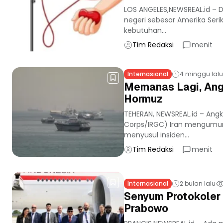
LOS ANGELES,NEWSREAL.id –
negeri sebesar Amerika Seri
kebutuhan...
Tim Redaksi
menit
Internasional
4 minggu lalu
Memanas Lagi, Ang
Hormuz
TEHERAN, NEWSREAL.id – Angk
Corps/IRGC) Iran mengumum
menyusul insiden...
Tim Redaksi
menit
Internasional
2 bulan lalu
Senyum Protokoler
Prabowo