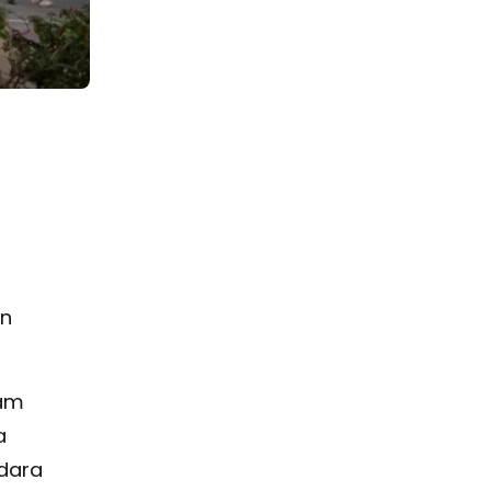
an
lam
a
Udara