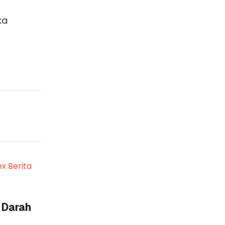
ka
ex Berita
 Darah