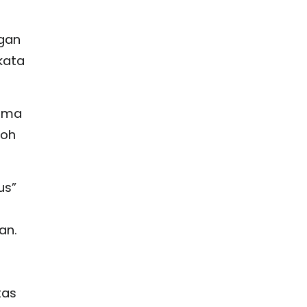
ngan
kata
nama
koh
us”
an.
tas