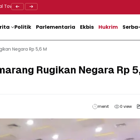
al Tower BTS, Diwa : Nyawa dan Keselamatan Warga Lebih Berha
Doa Lintas Agama Perkuat Semangat Persatuan Jelang HU
Dukung M
rita
Politik
Parlementaria
Ekbis
Hukrim
Serba-
gikan Negara Rp 5,6 M
emarang Rugikan Negara Rp 5
menit
0
view