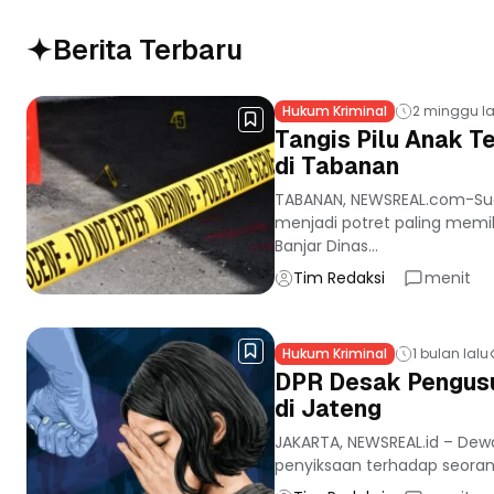
Berita Terbaru
Hukum Kriminal
2 minggu la
Tangis Pilu Anak 
di Tabanan
TABANAN, NEWSREAL.com-Su
menjadi potret paling memil
Banjar Dinas...
Tim Redaksi
menit
Hukum Kriminal
1 bulan lalu
DPR Desak Pengusu
di Jateng
JAKARTA, NEWSREAL.id – Dew
penyiksaan terhadap seorang