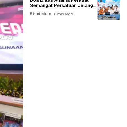
Doa Lintas Agama Perkuat
Semangat Persatuan Jelang
HUT ke-81 Kemerdekaan RI
5 hari lalu
6 min read