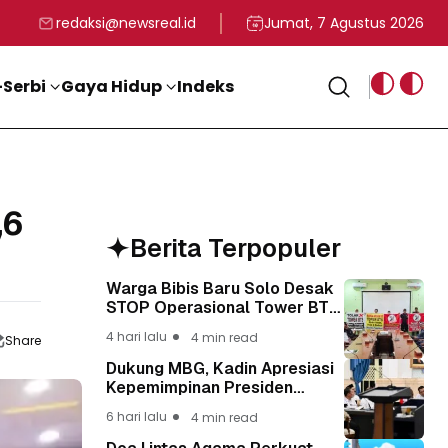
rga
T ke-81 Kemerdekaan RI
BG, Kadin Apresiasi Kepemimpinan Presiden Prabowo yang Visi
Staf Khusus Menag RI 
redaksi@newsreal.id
Jumat, 7 Agustus 2026
Serbi
Gaya Hidup
Indeks
,6
Berita Terpopuler
Warga Bibis Baru Solo Desak
STOP Operasional Tower BTS,
Diwa : Nyawa dan
4 hari lalu
4 min read
Share
Keselamatan Warga Lebih
Berharga
Dukung MBG, Kadin Apresiasi
Kepemimpinan Presiden
Prabowo yang Visioner
6 hari lalu
4 min read