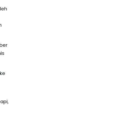
leh
n
ber
is
 ke
api,