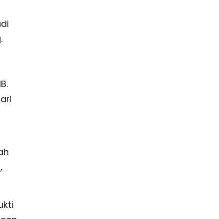
di
.
B.
ari
ah
,
kti