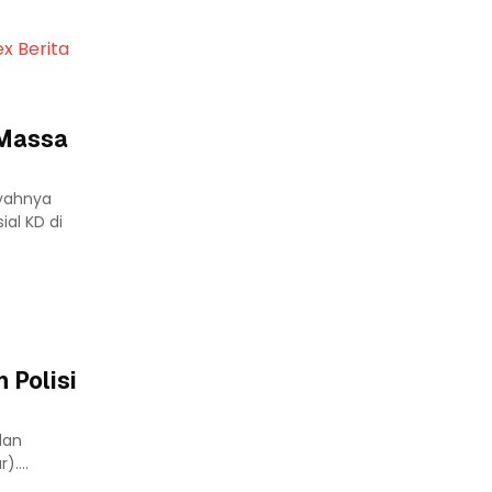
ex Berita
 Massa
yahnya
al KD di
 Polisi
dan
....