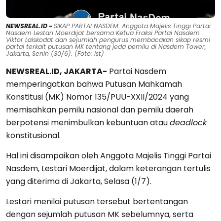
NEWSREAL.ID -
SIKAP PARTAI NASDEM: Anggota Majelis Tinggi Partai
Nasdem Lestari Moerdijat bersama Ketua Fraksi Partai Nasdem
Viktor Laiskodat dan sejumlah pengurus membacakan sikap resmi
partai terkait putusan MK tentang jeda pemilu di Nasdem Tower,
Jakarta, Senin (30/6). (Foto: Ist)
NEWSREAL.ID, JAKARTA-
Partai Nasdem
memperingatkan bahwa Putusan Mahkamah
Konstitusi (MK) Nomor 135/PUU-XXII/2024 yang
memisahkan pemilu nasional dan pemilu daerah
berpotensi menimbulkan kebuntuan atau
deadlock
konstitusional.
Hal ini disampaikan oleh Anggota Majelis Tinggi Partai
Nasdem, Lestari Moerdijat, dalam keterangan tertulis
yang diterima di Jakarta, Selasa (1/7).
Lestari menilai putusan tersebut bertentangan
dengan sejumlah putusan MK sebelumnya, serta