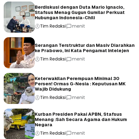
Berdiskusi dengan Duta Mario Ignacio,
Stafsus Menag Gugun Gumilar Perkuat
Hubungan Indonesia-Chili
Tim Redaksi
menit
Serangan Terstruktur dan Masiv Diarahkan
ke Prabowo, Ini Kata Pengamat Intelejen
Tim Redaksi
menit
Keterwakilan Perempuan Minimal 30
Persen! Ormas G-Nesia : Keputusan MK
Wajib Didukung
Tim Redaksi
menit
Kurban Presiden Pakai APBN, Stafsus
Menang :Sah Secara Agama dan Hukum
Negara
Tim Redaksi
menit