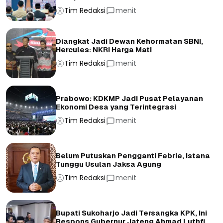
Tim Redaksi
menit
Diangkat Jadi Dewan Kehormatan SBNI,
Hercules: NKRI Harga Mati
Tim Redaksi
menit
Prabowo: KDKMP Jadi Pusat Pelayanan
Ekonomi Desa yang Terintegrasi
Tim Redaksi
menit
Belum Putuskan Pengganti Febrie, Istana
Tunggu Usulan Jaksa Agung
Tim Redaksi
menit
Bupati Sukoharjo Jadi Tersangka KPK, Ini
Respons Gubernur Jateng Ahmad Luthfi