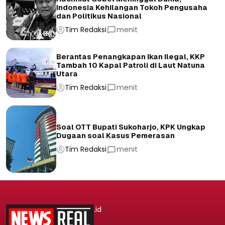
Indonesia Kehilangan Tokoh Pengusaha
dan Politikus Nasional
Tim Redaksi
menit
Berantas Penangkapan Ikan Ilegal, KKP
Tambah 10 Kapal Patroli di Laut Natuna
Utara
Tim Redaksi
menit
Soal OTT Bupati Sukoharjo, KPK Ungkap
Dugaan soal Kasus Pemerasan
Tim Redaksi
menit
.id