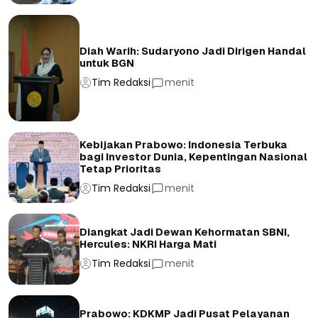
Diah Warih: Sudaryono Jadi Dirigen Handal
untuk BGN
Tim Redaksi
menit
Kebijakan Prabowo: Indonesia Terbuka
bagi Investor Dunia, Kepentingan Nasional
Tetap Prioritas
Tim Redaksi
menit
Diangkat Jadi Dewan Kehormatan SBNI,
Hercules: NKRI Harga Mati
Tim Redaksi
menit
Prabowo: KDKMP Jadi Pusat Pelayanan