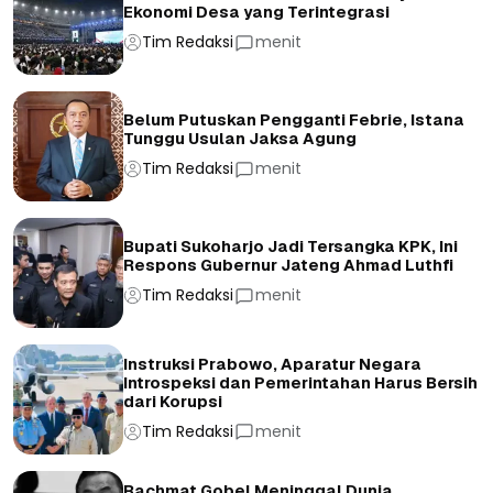
Ekonomi Desa yang Terintegrasi
Tim Redaksi
menit
Belum Putuskan Pengganti Febrie, Istana
Tunggu Usulan Jaksa Agung
Tim Redaksi
menit
Bupati Sukoharjo Jadi Tersangka KPK, Ini
Respons Gubernur Jateng Ahmad Luthfi
Tim Redaksi
menit
Instruksi Prabowo, Aparatur Negara
Introspeksi dan Pemerintahan Harus Bersih
dari Korupsi
Tim Redaksi
menit
Rachmat Gobel Meninggal Dunia,