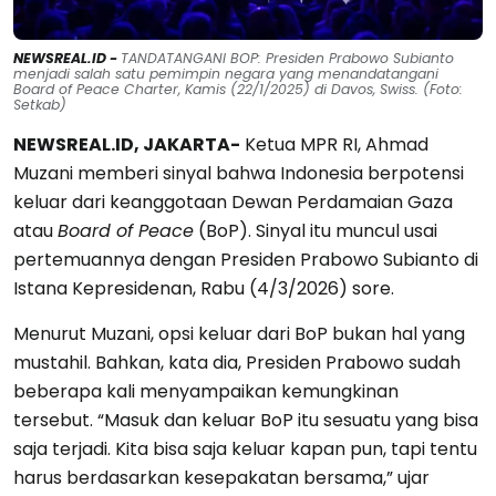
NEWSREAL.ID -
TANDATANGANI BOP: Presiden Prabowo Subianto
menjadi salah satu pemimpin negara yang menandatangani
Board of Peace Charter, Kamis (22/1/2025) di Davos, Swiss. (Foto:
Setkab)
NEWSREAL.ID, JAKARTA-
Ketua MPR RI, Ahmad
Muzani memberi sinyal bahwa Indonesia berpotensi
keluar dari keanggotaan Dewan Perdamaian Gaza
atau
Board of Peace
(BoP). Sinyal itu muncul usai
pertemuannya dengan Presiden Prabowo Subianto di
Istana Kepresidenan, Rabu (4/3/2026) sore.
Menurut Muzani, opsi keluar dari BoP bukan hal yang
mustahil. Bahkan, kata dia, Presiden Prabowo sudah
beberapa kali menyampaikan kemungkinan
tersebut. “Masuk dan keluar BoP itu sesuatu yang bisa
saja terjadi. Kita bisa saja keluar kapan pun, tapi tentu
harus berdasarkan kesepakatan bersama,” ujar