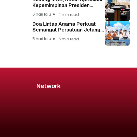
Kepemimpinan Presiden
Prabowo yang Visioner
6 hari lalu
4 min read
Doa Lintas Agama Perkuat
Semangat Persatuan Jelang
HUT ke-81 Kemerdekaan RI
5 hari lalu
6 min read
Network