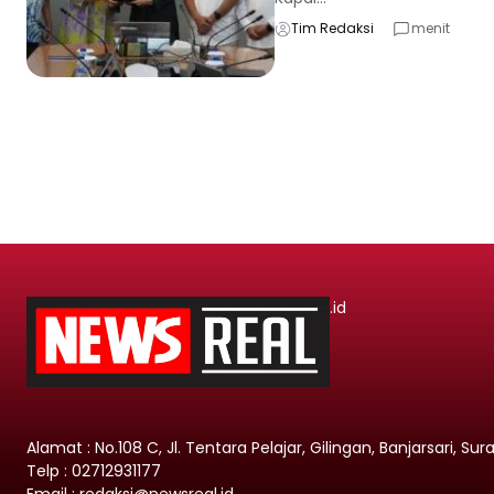
Tim Redaksi
menit
.id
Alamat : No.108 C, Jl. Tentara Pelajar, Gilingan, Banjarsari, Su
Telp : 02712931177