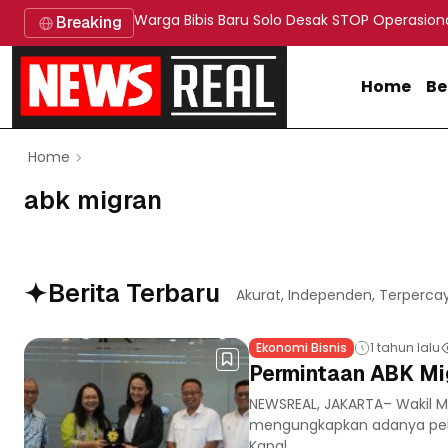
Warga Bibis Baru Solo Desak STOP Operasion
Breaking
Home
Be
Home
abk migran
Berita Terbaru
Akurat, Independen, Terperca
Ekonomi Bisnis
1 tahun lalu
Permintaan ABK Mig
NEWSREAL, JAKARTA– Wakil Me
mengungkapkan adanya pelua
Kapal...