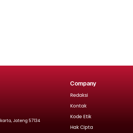
Company
Redaksi
Kontak
Kode Etik
rakarta, Jateng 57134
Hak Cipta