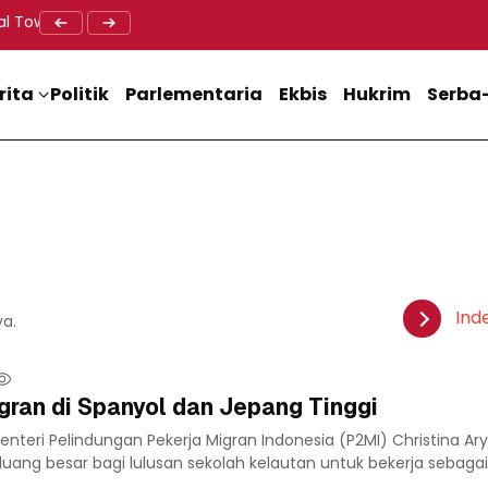
al Tower BTS, Diwa : Nyawa dan Keselamatan Warga Lebih Berha
Doa Lintas Agama Perkuat Semangat Persatuan Jelang HU
Dukung M
rita
Politik
Parlementaria
Ekbis
Hukrim
Serba-
Ind
ya.
ran di Spanyol dan Jepang Tinggi
nteri Pelindungan Pekerja Migran Indonesia (P2MI) Christina Ary
ng besar bagi lulusan sekolah kelautan untuk bekerja sebaga