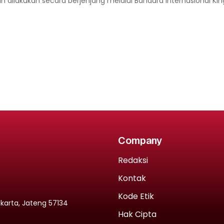
n dilakukan secara berjenjang melalui Bandara Internasional King
Company
Redaksi
Kontak
Kode Etik
rakarta, Jateng 57134
Hak Cipta