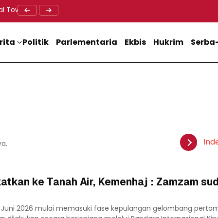
al Tower BTS, Diwa : Nyawa dan Keselamatan Warga Lebih Berha
Doa Lintas Agama Perkuat Semangat Persatuan Jelang HU
Dukung M
rita
Politik
Parlementaria
Ekbis
Hukrim
Serba-
Ind
ya.
katkan ke Tanah Air, Kemenhaj : Zamzam su
l Juni 2026 mulai memasuki fase kepulangan gelombang pert