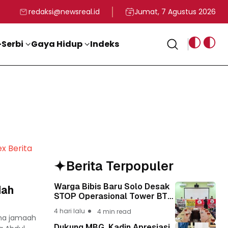
rga
T ke-81 Kemerdekaan RI
BG, Kadin Apresiasi Kepemimpinan Presiden Prabowo yang Visi
Staf Khusus Menag RI 
redaksi@newsreal.id
Jumat, 7 Agustus 2026
Serbi
Gaya Hidup
Indeks
ex Berita
Berita Terpopuler
Warga Bibis Baru Solo Desak
dah
STOP Operasional Tower BTS,
Diwa : Nyawa dan
4 hari lalu
4 min read
Keselamatan Warga Lebih
ama jamaah
Berharga
Dukung MBG, Kadin Apresiasi