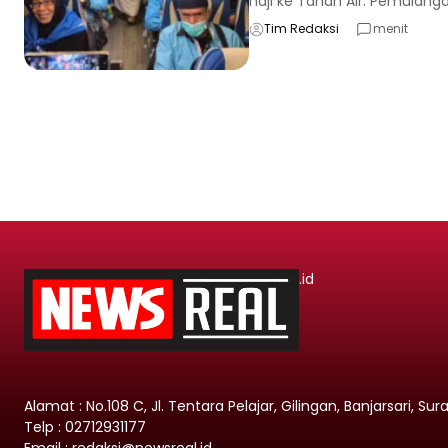
haji ke Tanah Air. Pemulanga
Tim Redaksi
menit
.id
Alamat : No.108 C, Jl. Tentara Pelajar, Gilingan, Banjarsari, Su
Telp : 02712931177