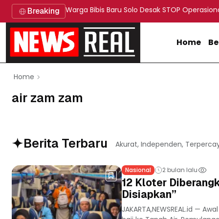
Warga Bibis Baru Solo Desak STOP Operasion
Breaking
Home
Be
Home
air zam zam
Berita Terbaru
Akurat, Independen, Terperca
Nasional
2 bulan lalu
12 Kloter Diberang
Disiapkan”
JAKARTA,NEWSREAL.id — Awa