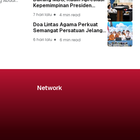
 Abdul...
Kepemimpinan Presiden
Prabowo yang Visioner
7 hari lalu
4 min read
Doa Lintas Agama Perkuat
Semangat Persatuan Jelang
HUT ke-81 Kemerdekaan RI
6 hari lalu
6 min read
Network